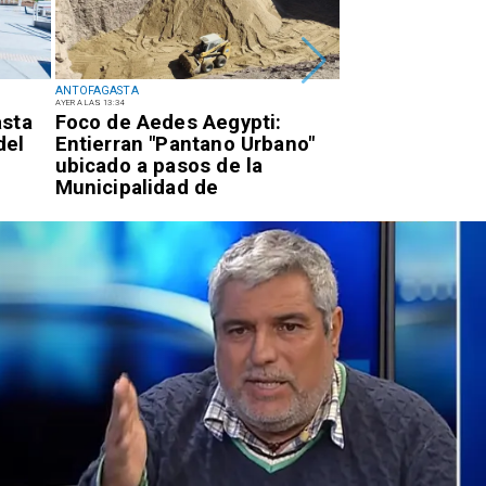
ANTOFAGASTA
ANTOFAGASTA
AYER A LAS 13:34
EL MARTES PASADO A LAS 17:34
asta
Foco de Aedes Aegypti:
Detienen a suje
del
Entierran "Pantano Urbano"
quema para sa
ubicado a pasos de la
eléctricos en e
Municipalidad de
de Antofagast
Antofagasta