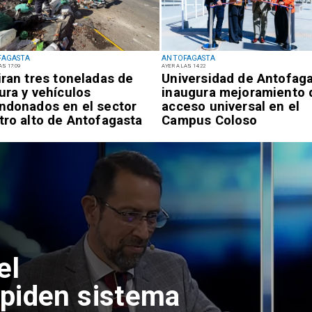
FAGASTA
ANTOFAGASTA
AS 17:09
AYER A LAS 14:22
iran tres toneladas de
Universidad de Antofag
ura y vehículos
inaugura mejoramiento 
ndonados en el sector
acceso universal en el
tro alto de Antofagasta
Campus Coloso
ipay tras
os irregulares