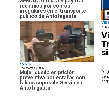
SERNAC oficia a Bipay tras
reclamos por cobros
irregulares en el transporte
público de Antofagasta
VID
6 de 
V
T
s
POLICIAL
6 de agosto de 2026
Mujer queda en prisión
​Dir
perj
preventiva por estafas con
pago
falsos cupos de Serviu en
Antofagasta