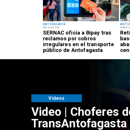
ANTOFAGASTA
ANTO
HOY A LAS 9:47
AYER A L
rta Temprana
SERNAC oficia a Bipay tras
Ret
or
reclamos por cobros
bas
es para la
irregulares en el transporte
aba
tofagasta
público de Antofagasta
cen
Antofagasta
SERNAC oficia a B
reclamos por cobr