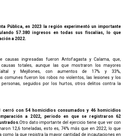
ta Pública, en 2023 la región experimentó un importante
ando 57.380 ingresos en todas sus fiscalías, lo que
ación a 2022.
 de causas ingresadas fueron Antofagasta y Calama, que,
 causas totales, aunque las que mostraron los mayores
 Taltal y Mejillones, con aumentos de 17% y 33%,
s comunes fueron los robos no violentos, las lesiones y los
s personas, seguidos por los hurtos, otros delitos contra la
23 cerró con 54 homicidios consumados y 46 homicidios
omparación a 2022, periodo en que se registraron 62
ustrados.
Otro dato importante del ejercicio tiene que ver con
umaron 12,6 toneladas, esto es, 74% más que en 2022, lo que
ta como la que registra la mayor cantidad de incautaciones en