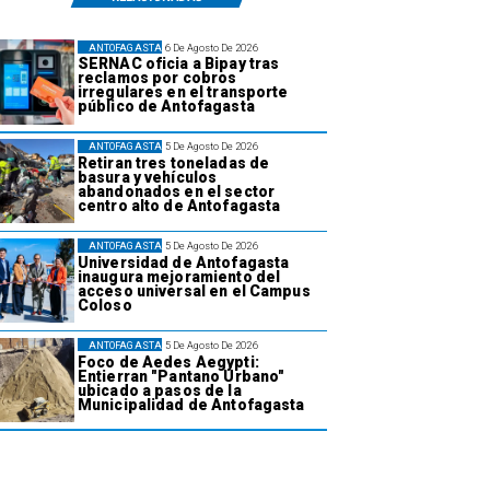
ANTOFAGASTA
6 De Agosto De 2026
SERNAC oficia a Bipay tras
reclamos por cobros
irregulares en el transporte
público de Antofagasta
ANTOFAGASTA
5 De Agosto De 2026
Retiran tres toneladas de
basura y vehículos
abandonados en el sector
centro alto de Antofagasta
ANTOFAGASTA
5 De Agosto De 2026
Universidad de Antofagasta
inaugura mejoramiento del
acceso universal en el Campus
Coloso
ANTOFAGASTA
5 De Agosto De 2026
Foco de Aedes Aegypti:
Entierran "Pantano Urbano"
ubicado a pasos de la
Municipalidad de Antofagasta