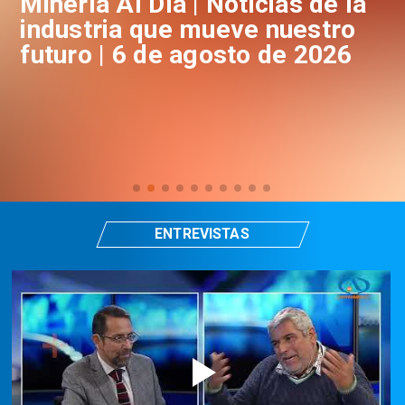
a
Minería Al Día | Noticias de la
M
industria que mueve nuestro
i
futuro | 6 de agosto de 2026
f
ENTREVISTAS