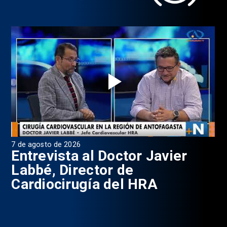
7 de agosto de 2026
6 d
0
Entrevista al Doctor Javier
P
Labbé, Director de
Cardiocirugía del HRA