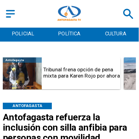
POLICIAL
POLÍTICA
CULTURA
Regional
Sernapesca interpone
denuncias por muerte de
ballena en Mejillones y maltrato
a lobos marinos en Antofagasta
ANTOFAGASTA
Antofagasta refuerza la
inclusión con silla anfibia para
personas con movilidad