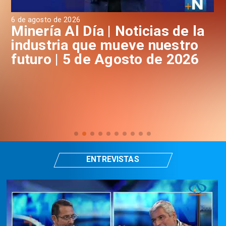
6 de agosto de 2026
4 d
a
Minería Al Día | Noticias de la
M
industria que mueve nuestro
i
futuro | 5 de Agosto de 2026
f
ENTREVISTAS