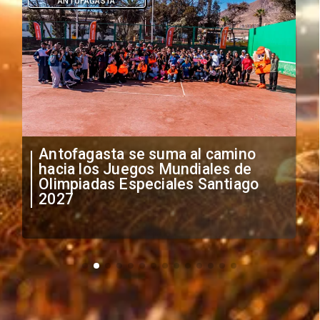
DEPORTES
"Falta de profesionalismo": Sifup
anuncia medidas por situación
irregular de futbolistas
extranjeros