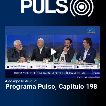
4 de agosto de 2026
1 d
9
Programa Pulso, Capítulo 198
P