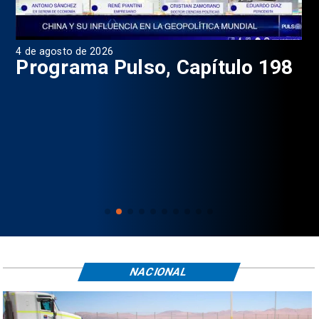
4 de agosto de 2026
1 d
9
Programa Pulso, Capítulo 198
P
NACIONAL