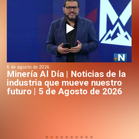
6 de agosto de 2026
4 d
a
Minería Al Día | Noticias de la
M
industria que mueve nuestro
i
futuro | 5 de Agosto de 2026
f