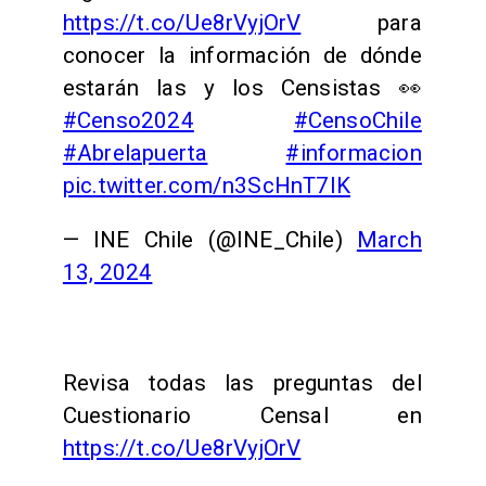
https://t.co/Ue8rVyjOrV
para
conocer la información de dónde
estarán las y los Censistas 👀
#Censo2024
#CensoChile
#Abrelapuerta
#informacion
pic.twitter.com/n3ScHnT7IK
— INE Chile (@INE_Chile)
March
13, 2024
Revisa todas las preguntas del
Cuestionario Censal en
https://t.co/Ue8rVyjOrV