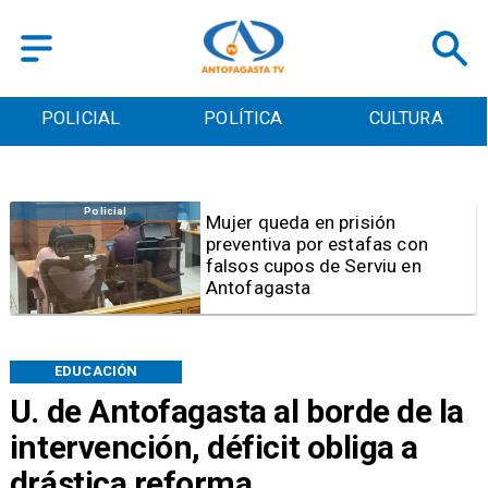
POLICIAL
POLÍTICA
CULTURA
Videos
Video | Choferes del
TransAntofagasta piden
sistema mixto de pago
EDUCACIÓN
U. de Antofagasta al borde de la
intervención, déficit obliga a
drástica reforma