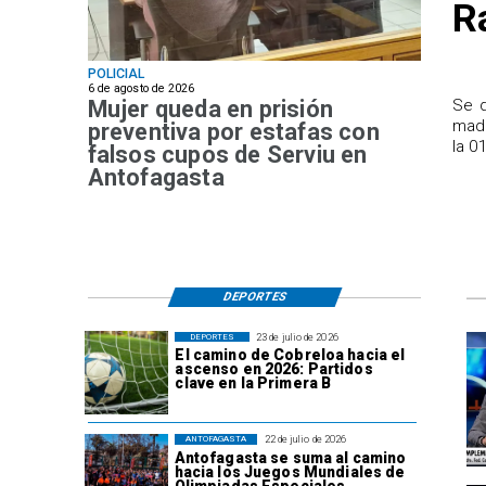
R
POLICIAL
6 de agosto de 2026
Mujer queda en prisión
Se d
madr
preventiva por estafas con
la 0
falsos cupos de Serviu en
Antofagasta
DEPORTES
23 de julio de 2026
DEPORTES
El camino de Cobreloa hacia el
ascenso en 2026: Partidos
clave en la Primera B
22 de julio de 2026
ANTOFAGASTA
Antofagasta se suma al camino
hacia los Juegos Mundiales de
Olimpiadas Especiales