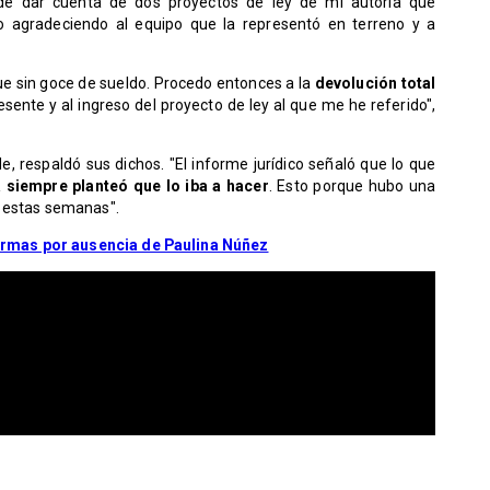
de dar cuenta de dos proyectos de ley de mi autoría que
o agradeciendo al equipo que la representó en terreno y a
ue sin goce de sueldo. Procedo entonces a la
devolución total
ente y al ingreso del proyecto de ley al que me he referido",
e, respaldó sus dichos. "El informe jurídico señaló que lo que
a siempre planteó que lo iba a hacer
. Esto porque hubo una
s estas semanas".
rmas por ausencia de Paulina Núñez