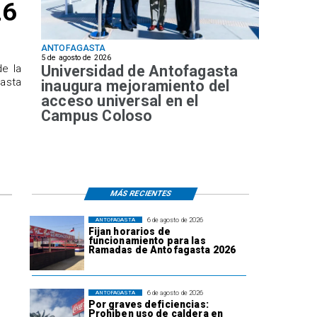
26
ANTOFAGASTA
5 de agosto de 2026
Universidad de Antofagasta
de la
hasta
inaugura mejoramiento del
acceso universal en el
Campus Coloso
MÁS RECIENTES
6 de agosto de 2026
ANTOFAGASTA
Fijan horarios de
funcionamiento para las
Ramadas de Antofagasta 2026
6 de agosto de 2026
ANTOFAGASTA
Por graves deficiencias:
Prohiben uso de caldera en