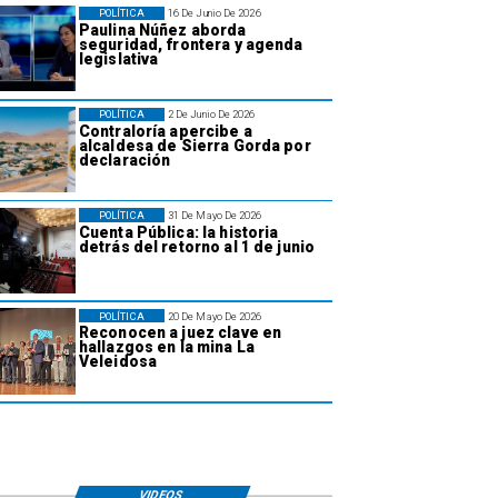
POLÍTICA
16 De Junio De 2026
Paulina Núñez aborda
seguridad, frontera y agenda
legislativa
POLÍTICA
2 De Junio De 2026
Contraloría apercibe a
alcaldesa de Sierra Gorda por
declaración
POLÍTICA
31 De Mayo De 2026
Cuenta Pública: la historia
detrás del retorno al 1 de junio
POLÍTICA
20 De Mayo De 2026
Reconocen a juez clave en
hallazgos en la mina La
Veleidosa
VIDEOS