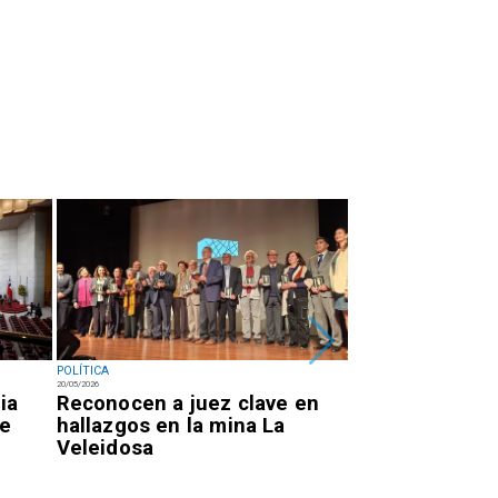
POLÍTICA
POLÍTICA
20/05/2026
19/05/2026
ia
Reconocen a juez clave en
Kast concreta
de
hallazgos en la mina La
de gabinete a 
Veleidosa
gobierno