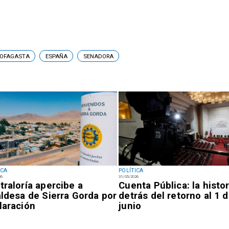
TOFAGASTA
ESPAÑA
SENADORA
ICA
POLÍTICA
26
31/05/2026
traloría apercibe a
Cuenta Pública: la histor
aldesa de Sierra Gorda por
detrás del retorno al 1 
laración
junio