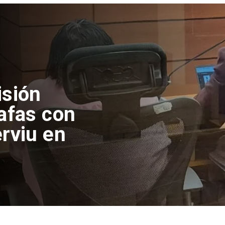
isión
afas con
rviu en