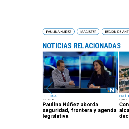
PAULINA NÚÑEZ
MAGÍSTER
REGIÓN DE AN
NOTICIAS RELACIONADAS
POLÍTICA
POLÍT
16/06/2026
02/06/20
 Gobierno
Paulina Núñez aborda
Con
ho nuevos
seguridad, frontera y agenda
alc
legislativa
dec