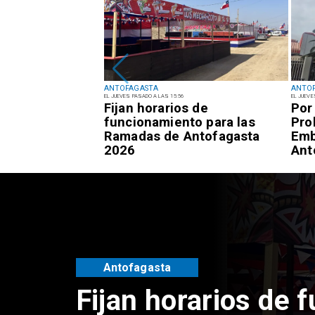
ANTOFAGASTA
ANTO
EL JUEVES PASADO A LAS 15:56
EL JUEVE
 respuestas del
Fijan horarios de
Por
 sujetos por
funcionamiento para las
Pro
encias de
Ramadas de Antofagasta
Emb
Antofagasta
2026
Ant
Antofagasta
Fijan horarios de 