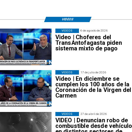
VIDEOS
VIDEOS
6 de agosto de 2026
Video | Choferes del
TransAntofagasta piden
sistema mixto de pago
VIDEOS
17 de julio de 2026
Video | En diciembre se
cumplen los 100 años de la
Coronación de la Virgen del
Carmen
VIDEOS
27 de abril de 2026
VIDEO | Denuncian robo de
combustible desde vehícul
en distintos sectores de