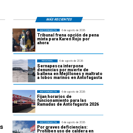
MÁS RECIENTES
6 de agosto de 2026
ANTOFAGASTA
Tribunal frena opción de pena
mixta para Karen Rojo por
ahora
6 de agosto de 2026
REGIONAL
Sernapesca interpone
denuncias por muerte de
ballena en Mejillones y maltrato
a lobos marinos en Antofagasta
6 de agosto de 2026
ANTOFAGASTA
Fijan horarios de
funcionamiento para las
Ramadas de Antofagasta 2026
6 de agosto de 2026
ANTOFAGASTA
os
Por graves deficiencias:
Prohiben uso de caldera en