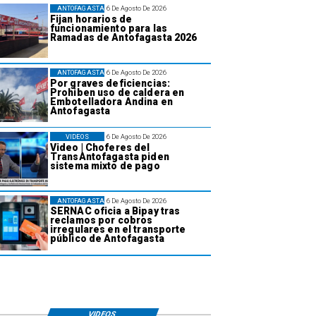
ANTOFAGASTA
6 De Agosto De 2026
Fijan horarios de
funcionamiento para las
Ramadas de Antofagasta 2026
ANTOFAGASTA
6 De Agosto De 2026
Por graves deficiencias:
Prohiben uso de caldera en
Embotelladora Andina en
Antofagasta
VIDEOS
6 De Agosto De 2026
Video | Choferes del
TransAntofagasta piden
sistema mixto de pago
ANTOFAGASTA
6 De Agosto De 2026
SERNAC oficia a Bipay tras
reclamos por cobros
irregulares en el transporte
público de Antofagasta
VIDEOS