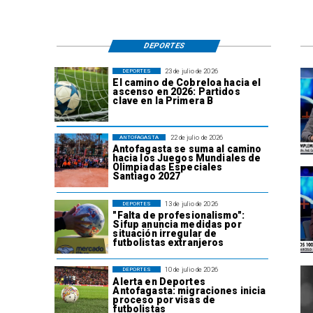
DEPORTES
23 de julio de 2026
DEPORTES
El camino de Cobreloa hacia el
ascenso en 2026: Partidos
clave en la Primera B
22 de julio de 2026
ANTOFAGASTA
Antofagasta se suma al camino
hacia los Juegos Mundiales de
Olimpiadas Especiales
Santiago 2027
13 de julio de 2026
DEPORTES
"Falta de profesionalismo":
Sifup anuncia medidas por
situación irregular de
futbolistas extranjeros
10 de julio de 2026
DEPORTES
Alerta en Deportes
Antofagasta: migraciones inicia
proceso por visas de
futbolistas