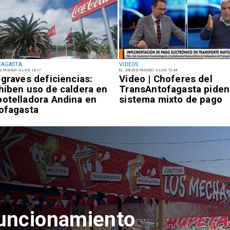
FAGASTA
VIDEOS
S PASADO A LAS 14:17
EL JUEVES PASADO A LAS 10:44
 graves deficiencias:
Video | Choferes del
hiben uso de caldera en
TransAntofagasta piden
otelladora Andina en
sistema mixto de pago
ofagasta
funcionamiento