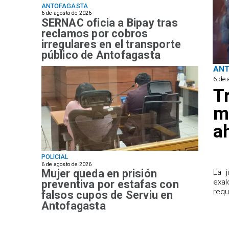
ANTOFAGASTA
6 de agosto de 2026
SERNAC oficia a Bipay tras
reclamos por cobros
irregulares en el transporte
público de Antofagasta
AN
6 de 
T
m
a
POLICIAL
6 de agosto de 2026
Mujer queda en prisión
​La 
exal
preventiva por estafas con
requ
falsos cupos de Serviu en
Antofagasta