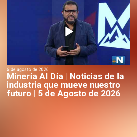
6 de agosto de 2026
4 d
a
Minería Al Día | Noticias de la
M
industria que mueve nuestro
i
futuro | 5 de Agosto de 2026
f