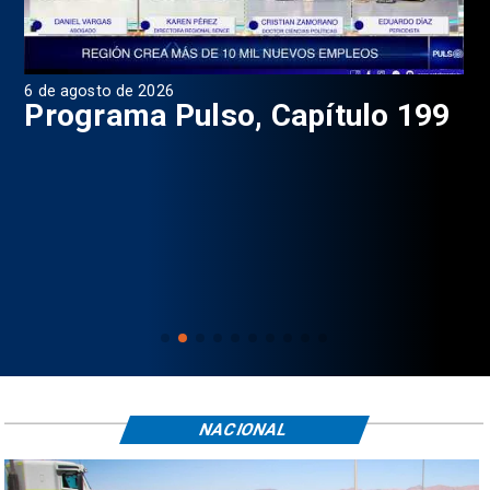
6 de agosto de 2026
4 d
Programa Pulso, Capítulo 199
P
NACIONAL