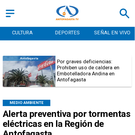
CULTURA
DEPORTES
SEÑAL EN VIVO
Policial
Mujer queda en prisión
preventiva por estafas con
falsos cupos de Serviu en
Antofagasta
MEDIO AMBIENTE
Alerta preventiva por tormentas
eléctricas en la Región de
Antofagasta