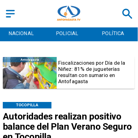
POLICIAL
POLÍTICA
CULTURA
Antofagasta
a
Tribunal frena opción de pena
mixta para Karen Rojo por ah
TOCOPILLA
Autoridades realizan positivo
balance del Plan Verano Seguro
en Tocopilla