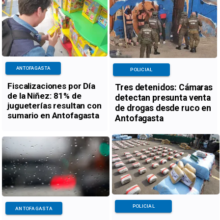
ANTOFAGASTA
POLICIAL
Fiscalizaciones por Día
Tres detenidos: Cámaras
de la Niñez: 81% de
detectan presunta venta
jugueterías resultan con
de drogas desde ruco en
sumario en Antofagasta
Antofagasta
POLICIAL
ANTOFAGASTA