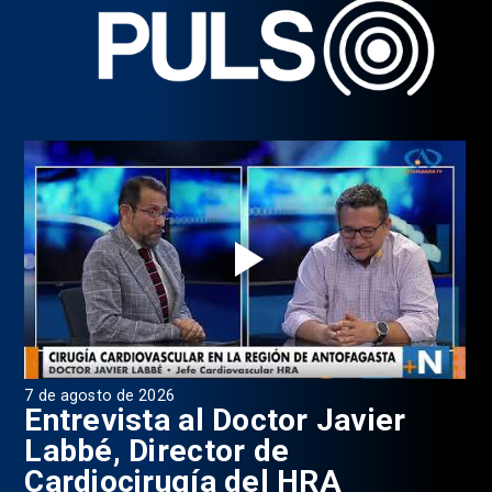
7 de agosto de 2026
6 d
0
Entrevista al Doctor Javier
P
Labbé, Director de
Cardiocirugía del HRA