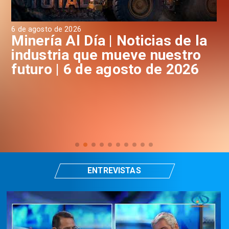
6 de agosto de 2026
6 d
a
Minería Al Día | Noticias de la
M
industria que mueve nuestro
i
futuro | 6 de agosto de 2026
f
ENTREVISTAS