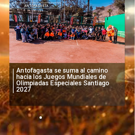
DEPORTES
"Falta de profesionalismo": Sifup
anuncia medidas por situación
irregular de futbolistas
extranjeros