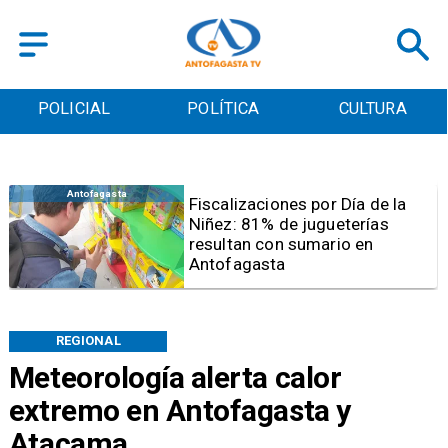
POLICIAL
POLÍTICA
CULTURA
Antofagasta
Tribunal frena opción de pena
mixta para Karen Rojo por ahora
REGIONAL
Meteorología alerta calor
extremo en Antofagasta y
Atacama