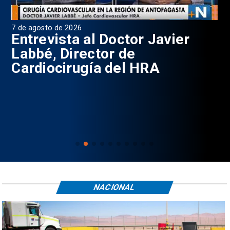
7 de agosto de 2026
6 d
0
Entrevista al Doctor Javier
P
Labbé, Director de
Cardiocirugía del HRA
NACIONAL