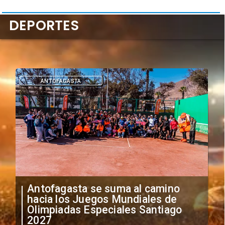
DEPORTES
DEPORTES
"Falta de profesionalismo": Sifup
anuncia medidas por situación
irregular de futbolistas
extranjeros