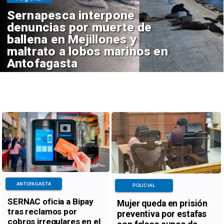
Sernapesca interpone
denuncias por muerte de
ballena en Mejillones y
maltrato a lobos marinos en
Antofagasta
ANTOFAGASTA
POLICIAL
SERNAC oficia a Bipay
Mujer queda en prisión
tras reclamos por
preventiva por estafas
cobros irregulares en el