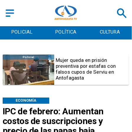
POLICIAL
POLÍTICA
CULTURA
Videos
Video | Choferes del
TransAntofagasta piden
sistema mixto de pago
ECONOMÍA
IPC de febrero: Aumentan
costos de suscripciones y
precio de las papas baja