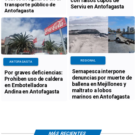
con falsos cupos de
transporte público de
Serviu en Antofagasta
Antofagasta
REGIONAL
ANTOFAGASTA
Sernapesca interpone
Por graves deficiencias:
denuncias por muerte de
Prohiben uso de caldera
ballena en Mejillones y
en Embotelladora
maltrato a lobos
Andina en Antofagasta
marinos en Antofagasta
MÁS RECIENTES