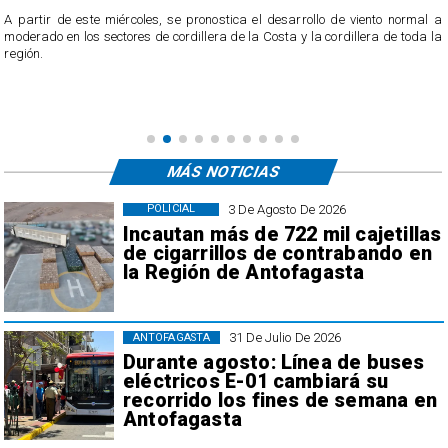
l a
Ante la llegada del personal de vigilancia, el individuo los amenazó
 la
reanudó la quema de cables e intentó huir, pero fue retenido hasta 
llegada de Carabineros.
MÁS NOTICIAS
3 De Agosto De 2026
POLICIAL
Incautan más de 722 mil cajetillas
de cigarrillos de contrabando en
la Región de Antofagasta
31 De Julio De 2026
ANTOFAGASTA
Durante agosto: Línea de buses
eléctricos E-01 cambiará su
recorrido los fines de semana en
Antofagasta