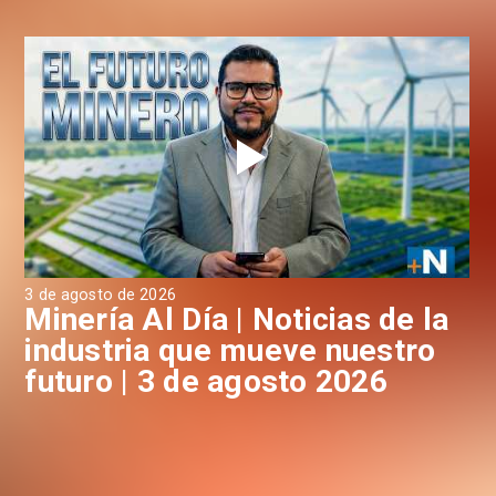
3 de agosto de 2026
31 
a
Minería Al Día | Noticias de la
M
industria que mueve nuestro
i
futuro | 3 de agosto 2026
f