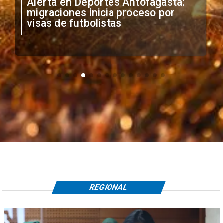
ntofagasta:
Por la clasificación: Cuánd
oceso por
dónde ver el duelo de Cobr
La Serena por Copa Chile
REGIONAL