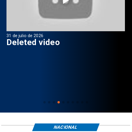
31 de julio de 2026
29 
7
Deleted video
P
NACIONAL