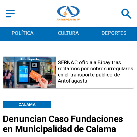
POLÍTICA
CULTURA
DEPORTES
Antofagasta
Retiran tres toneladas de
basura y vehículos
abandonados en el sector
centro alto de Antofagasta
CALAMA
Denuncian Caso Fundaciones
en Municipalidad de Calama