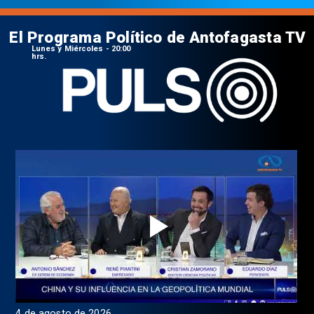
El Programa Político de Antofagasta TV
Lunes y Miércoles - 20:00
hrs.
4 de agosto de 2026
1 d