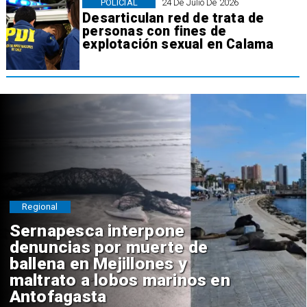
POLICIAL
24 De Julio De 2026
Desarticulan red de trata de
personas con fines de
explotación sexual en Calama
Regional
Sernapesca interpone
denuncias por muerte de
ballena en Mejillones y
maltrato a lobos marinos en
Antofagasta