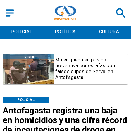
POLICIAL
POLÍTICA
CULTURA
Videos
Video | Choferes del
TransAntofagasta piden
sistema mixto de pago
POLICIAL
Antofagasta registra una baja
en homicidios y una cifra récord
de incautaciones de droga en