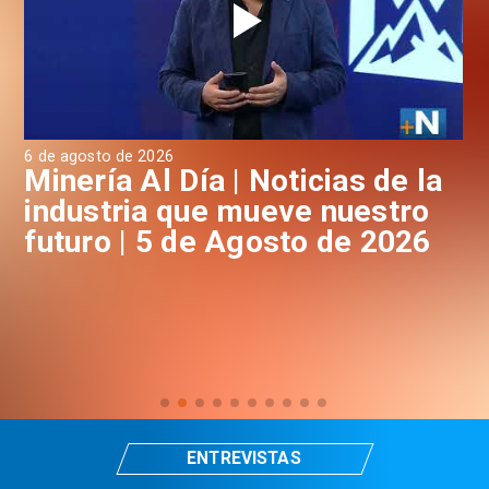
6 de agosto de 2026
4 d
a
Minería Al Día | Noticias de la
M
industria que mueve nuestro
i
futuro | 5 de Agosto de 2026
f
ENTREVISTAS