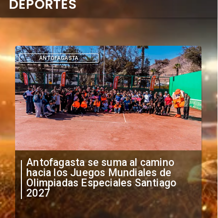
DEPORTES
DEPORTES
"Falta de profesionalismo": Sifup
anuncia medidas por situación
irregular de futbolistas
extranjeros