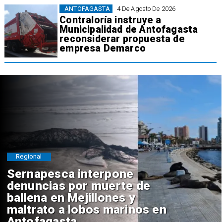
ANTOFAGASTA
4 De Agosto De 2026
Contraloría instruye a
Municipalidad de Antofagasta
reconsiderar propuesta de
empresa Demarco
Regional
Sernapesca interpone
denuncias por muerte de
ballena en Mejillones y
maltrato a lobos marinos en
Antofagasta