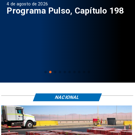
4 de agosto de 2026
1 d
9
Programa Pulso, Capítulo 198
P
NACIONAL