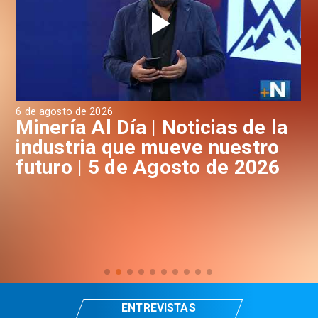
6 de agosto de 2026
4 d
a
Minería Al Día | Noticias de la
M
industria que mueve nuestro
i
futuro | 5 de Agosto de 2026
f
ENTREVISTAS