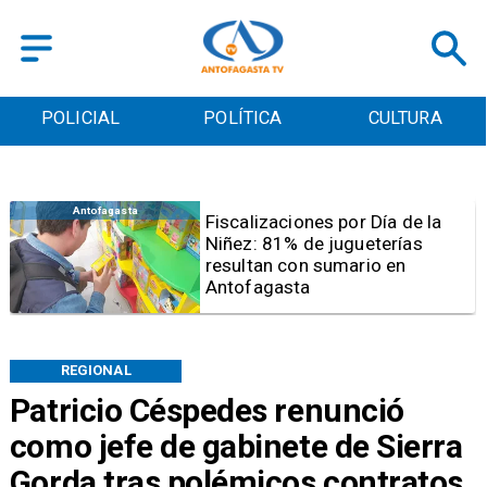
POLICIAL
POLÍTICA
CULTURA
Antofagasta
Tribunal frena opción de pena
mixta para Karen Rojo por ahora
REGIONAL
Patricio Céspedes renunció
como jefe de gabinete de Sierra
Gorda tras polémicos contratos