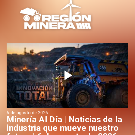
6 de agosto de 2026
6 d
a
Minería Al Día | Noticias de la
M
industria que mueve nuestro
i