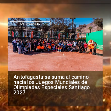
DEPORTES
"Falta de profesionalismo": Sifup
anuncia medidas por situación
irregular de futbolistas
extranjeros