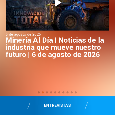
6 de agosto de 2026
6 d
a
Minería Al Día | Noticias de la
M
industria que mueve nuestro
i
futuro | 6 de agosto de 2026
f
ENTREVISTAS