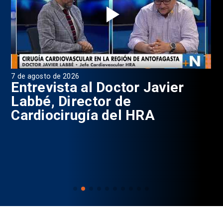
7 de agosto de 2026
6 d
0
Entrevista al Doctor Javier
P
Labbé, Director de
Cardiocirugía del HRA