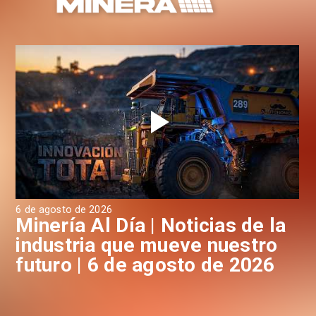
6 de agosto de 2026
6 d
a
Minería Al Día | Noticias de la
M
industria que mueve nuestro
i
futuro | 6 de agosto de 2026
f