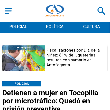
POLICIAL
POLÍTICA
CULTURA
Antofagasta
Tribunal frena opción de pena
mixta para Karen Rojo por ahora
POLICIAL
Detienen a mujer en Tocopilla
por microtráfico: Quedó en
prisión preventiva