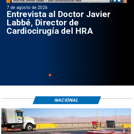
7 de agosto de 2026
6 d
0
Entrevista al Doctor Javier
P
Labbé, Director de
Cardiocirugía del HRA
NACIONAL