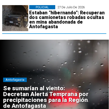
POLICIAL
27 De Julio De 2026
Estaban "hibernando": Recuperan
dos camionetas robadas ocultas
en mina abandonada de
Antofagasta
Policial
Tres detenidos: Cámaras
detectan presunta venta de
drogas desde ruco en
Antofagasta