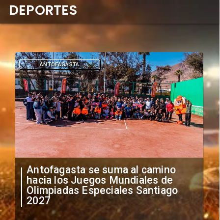
DEPORTES
DEPORTES
"Falta de profesionalismo": Sifup
anuncia medidas por situación
irregular de futbolistas
extranjeros