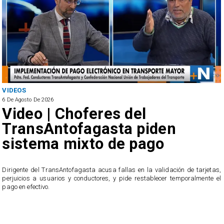
S
ANTOFA
sto De 2026
6 De Agos
eo | Choferes del
SER
ansAntofagasta piden
rec
stema mixto de pago
irr
púb
nte del TransAntofagasta acusa fallas en la validación de tarjetas,
ios a usuarios y conductores, y pide restablecer temporalmente el
El servic
efectivo.
usuarios
transacci