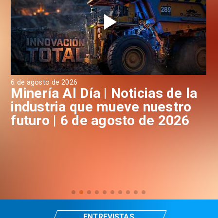
6 de agosto de 2026
6 d
a
Minería Al Día | Noticias de la
M
industria que mueve nuestro
i
futuro | 6 de agosto de 2026
f
ENTREVISTAS