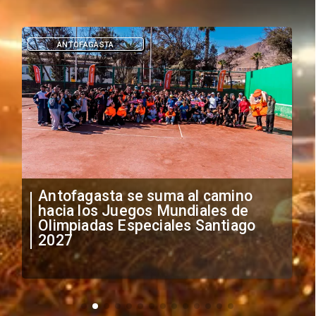
DEPORTES
"Falta de profesionalismo": Sifup
anuncia medidas por situación
irregular de futbolistas
extranjeros