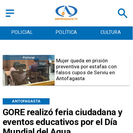
POLICIAL
POLÍTICA
CULTURA
Videos
Video | Choferes del
TransAntofagasta piden
sistema mixto de pago
ANTOFAGASTA
GORE realizó feria ciudadana y
eventos educativos por el Día
Mundial del Agua