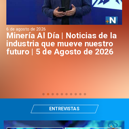
6 de agosto de 2026
4 d
a
Minería Al Día | Noticias de la
M
industria que mueve nuestro
i
futuro | 5 de Agosto de 2026
f
ENTREVISTAS