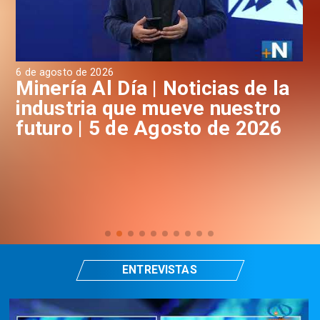
6 de agosto de 2026
4 d
a
Minería Al Día | Noticias de la
M
industria que mueve nuestro
i
futuro | 5 de Agosto de 2026
f
ENTREVISTAS