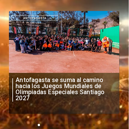
DEPORTES
"Falta de profesionalismo": Sifup
anuncia medidas por situación
irregular de futbolistas
extranjeros