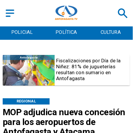
POLICIAL
POLÍTICA
CULTURA
Antofagasta
Tribunal frena opción de pena
mixta para Karen Rojo por ahora
REGIONAL
MOP adjudica nueva concesión
para los aeropuertos de
Antofagasta y Atacama