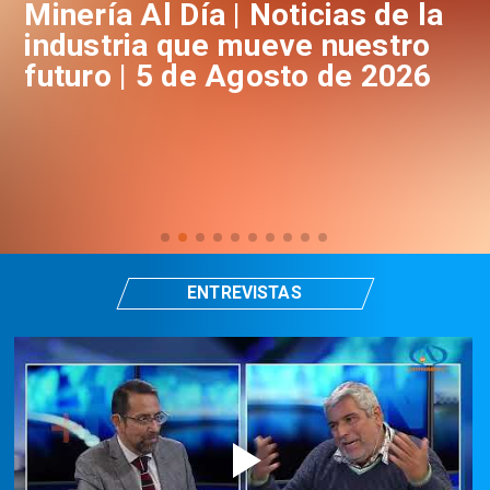
a
Minería Al Día | Noticias de la
M
industria que mueve nuestro
i
futuro | 5 de Agosto de 2026
f
ENTREVISTAS