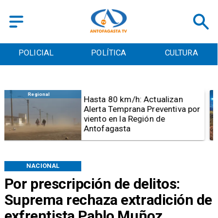
POLICIAL
POLÍTICA
CULTURA
Antofagasta
Detienen a sujeto por iniciar
quema para sacar cables
eléctricos en el sector norte de
Antofagasta
NACIONAL
Por prescripción de delitos:
Suprema rechaza extradición de
exfrentista Pablo Muñoz