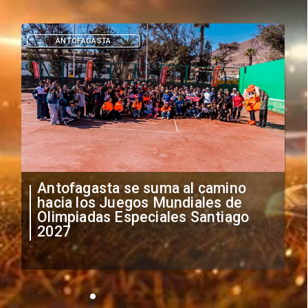
DEPORTES
"Falta de profesionalismo": Sifup
anuncia medidas por situación
irregular de futbolistas
extranjeros