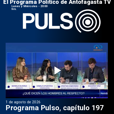
El Programa Político de Antofagasta TV
Lunes y Miércoles - 20:00
hrs.
1 de agosto de 2026
31 
8
Programa Pulso, capítulo 197
D