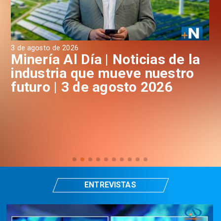
3 de agosto de 2026
31 
a
Minería Al Día | Noticias de la
M
industria que mueve nuestro
i
futuro | 3 de agosto 2026
f
ENTREVISTAS