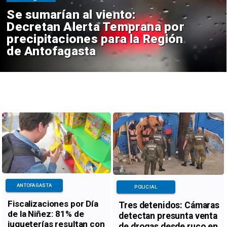
Se sumarían al viento:
Decretan Alerta Temprana por
precipitaciones para la Región
de Antofagasta
ANTOFAGASTA
POLICIAL
Fiscalizaciones por Día
Tres detenidos: Cámaras
de la Niñez: 81% de
detectan presunta venta
jugueterías resultan con
de drogas desde ruco en