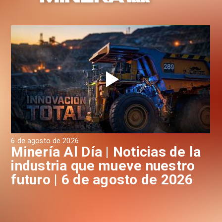
6 de agosto de 2026
6 d
a
Minería Al Día | Noticias de la
M
industria que mueve nuestro
i
futuro | 6 de agosto de 2026
f