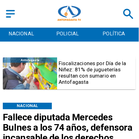
POLICIAL
POLÍTICA
CULTURA
Antofagasta
Tribunal frena opción de pena
mixta para Karen Rojo por ahora
NACIONAL
Fallece diputada Mercedes
Bulnes a los 74 años, defensora
incansable de los derechos