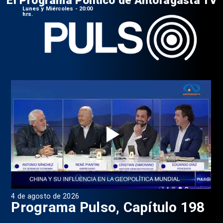
El Programa Político de Antofagasta TV
Lunes y Miércoles - 20:00
hrs.
4 de agosto de 2026
1 d
9
Programa Pulso, Capítulo 198
P