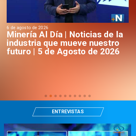
e agosto de 2026
4 de agos
inería Al Día | Noticias de la
Miner
ndustria que mueve nuestro
indu
uturo | 5 de Agosto de 2026
futur
ENTREVISTAS