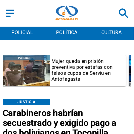
POLICIAL
POLÍTICA
CULTURA
Videos
Video | Choferes del
TransAntofagasta piden
sistema mixto de pago
JUSTICIA
Carabineros habrían
secuestrado y exigido pago a
dos bolivianos en Tocopilla