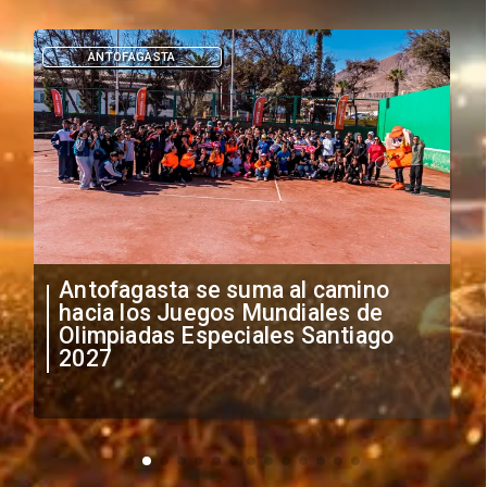
DEPORTES
"Falta de profesionalismo": Sifup
anuncia medidas por situación
irregular de futbolistas
extranjeros