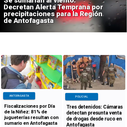
Se sumarían al viento:
Decretan Alerta Temprana por
precipitaciones para la Región
de Antofagasta
ANTOFAGASTA
POLICIAL
Fiscalizaciones por Día
Tres detenidos: Cámaras
de la Niñez: 81% de
detectan presunta venta
jugueterías resultan con
de drogas desde ruco en
sumario en Antofagasta
Antofagasta