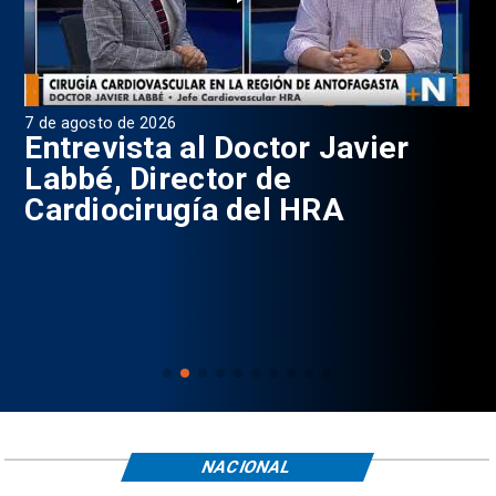
7 de agosto de 2026
6 d
0
Entrevista al Doctor Javier
P
Labbé, Director de
Cardiocirugía del HRA
NACIONAL