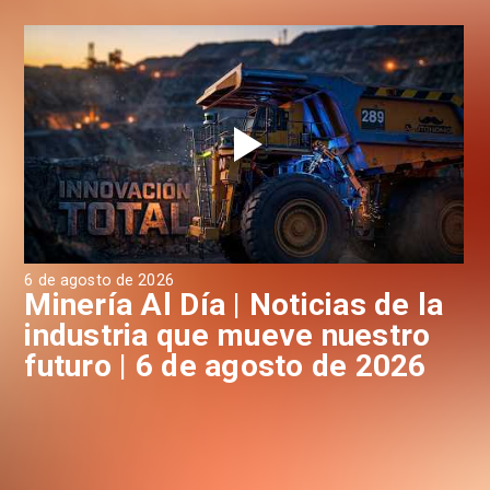
6 de agosto de 2026
6 d
a
Minería Al Día | Noticias de la
M
industria que mueve nuestro
i
futuro | 6 de agosto de 2026
f