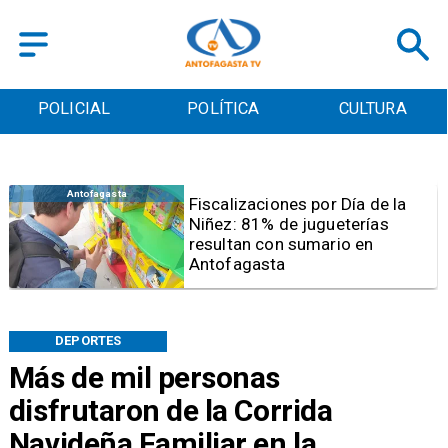
POLICIAL
POLÍTICA
CULTURA
Antofagasta
Tribunal frena opción de pena
mixta para Karen Rojo por ahora
DEPORTES
Más de mil personas
disfrutaron de la Corrida
Navideña Familiar en la