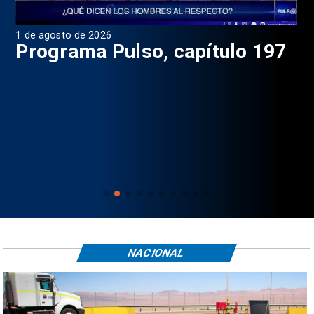
1 de agosto de 2026
31 
8
Programa Pulso, capítulo 197
D
NACIONAL