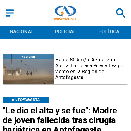
POLICIAL
POLÍTICA
CULTURA
Antofagasta
Detienen a sujeto por iniciar
quema para sacar cables
eléctricos en el sector norte de
Antofagasta
ANTOFAGASTA
"Le dio el alta y se fue": Madre
de joven fallecida tras cirugía
bariátrica en Antofagasta