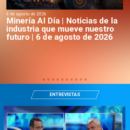
6 de agosto de 2026
6 d
a
Minería Al Día | Noticias de la
M
industria que mueve nuestro
i
futuro | 6 de agosto de 2026
f
ENTREVISTAS