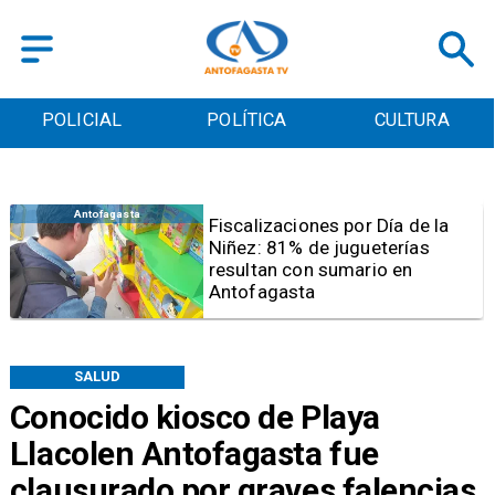
POLICIAL
POLÍTICA
CULTURA
Antofagasta
Tribunal frena opción de pena
mixta para Karen Rojo por ahora
SALUD
Conocido kiosco de Playa
Llacolen Antofagasta fue
clausurado por graves falencias