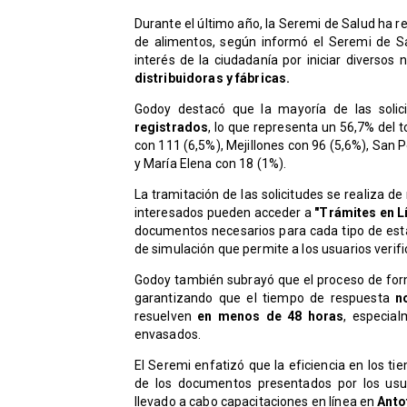
Durante el último año, la Seremi de Salud ha r
de alimentos, según informó el Seremi de S
interés de la ciudadanía por iniciar diversos
distribuidoras y fábricas.
Godoy destacó que la mayoría de las solic
registrados
, lo que representa un 56,7% del t
con 111 (6,5%), Mejillones con 96 (5,6%), San P
y María Elena con 18 (1%).
La tramitación de las solicitudes se realiza d
interesados pueden acceder a
"Trámites en L
documentos necesarios para cada tipo de est
de simulación que permite a los usuarios verific
Godoy también subrayó que el proceso de form
garantizando que el tiempo de respuesta
n
resuelven
en menos de 48 horas
, especia
envasados.
El Seremi enfatizó que la eficiencia en los t
de los documentos presentados por los usua
llevado a cabo capacitaciones en línea en
Anto