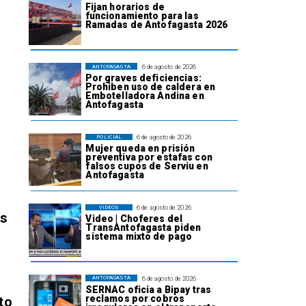
Fijan horarios de
funcionamiento para las
Ramadas de Antofagasta 2026
6 de agosto de 2026
ANTOFAGASTA
Por graves deficiencias:
Prohiben uso de caldera en
Embotelladora Andina en
Antofagasta
6 de agosto de 2026
POLICIAL
Mujer queda en prisión
preventiva por estafas con
falsos cupos de Serviu en
Antofagasta
6 de agosto de 2026
VIDEOS
os
Video | Choferes del
TransAntofagasta piden
sistema mixto de pago
6 de agosto de 2026
ANTOFAGASTA
SERNAC oficia a Bipay tras
reclamos por cobros
to