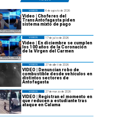
6 de agosto de 2026
VIDEOS
Video | Choferes del
TransAntofagasta piden
sistema mixto de pago
17 de julio de 2026
VIDEOS
Video | En diciembre se cumplen
los 100 años de la Coronación
de la Virgen del Carmen
27 de abril de 2026
VIDEOS
VIDEO | Denuncian robo de
combustible desde vehículos en
distintos sectores de
Antofagasta
27 de marzo de 2026
VIDEOS
VIDEO | Registran el momento en
que reducen a estudiante tras
ataque en Calama