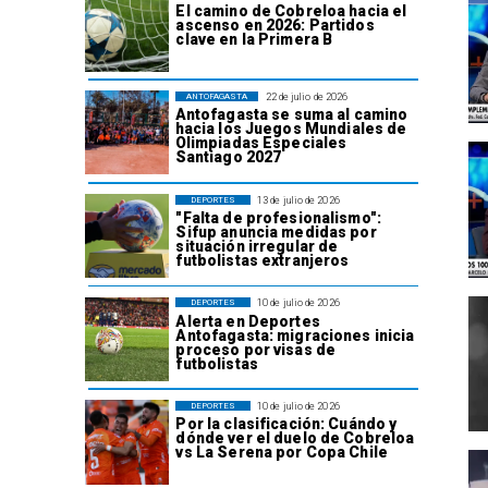
El camino de Cobreloa hacia el
ascenso en 2026: Partidos
clave en la Primera B
22 de julio de 2026
ANTOFAGASTA
Antofagasta se suma al camino
hacia los Juegos Mundiales de
Olimpiadas Especiales
Santiago 2027
13 de julio de 2026
DEPORTES
"Falta de profesionalismo":
Sifup anuncia medidas por
situación irregular de
futbolistas extranjeros
10 de julio de 2026
DEPORTES
Alerta en Deportes
Antofagasta: migraciones inicia
proceso por visas de
futbolistas
10 de julio de 2026
DEPORTES
Por la clasificación: Cuándo y
dónde ver el duelo de Cobreloa
vs La Serena por Copa Chile