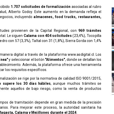
ecibido
1.707 solicitudes de formalización
asociadas al rubro
alud, Alberto Godoy. Este aumento en la demanda refleja el
 negocios, incluyendo
almacenes, food trucks, restaurantes,
itudes provienen de la Capital Regional, con
969 trámites
otal. Le siguen
Calama con 404 solicitudes
(23,4%), Tocopilla
edro con 57 (3,3%), Taltal con 31 (1,8%), Sierra Gorda con 1,4%
e manera digital a través de la plataforma
www.asdigital.cl
. Los
ínea"
y seleccionar el botón
"Alimentos"
, donde se detallan los
ablecimiento. Además, la plataforma ofrece una herramienta
ar los requisitos específicos.
alización se rige por la normativa de calidad ISO 9001/2015,
o supere los 30 días hábiles
, aunque muchos trámites se
lmente aquellos de bajo riesgo, como la venta de productos
iempos de tramitación depende en gran medida de la precisión
rios. Para mejorar este proceso, la autoridad sanitaria ha
fagasta, Calama y Mejillones durante el 2024
.