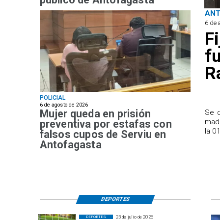
AN
6 de 
F
f
R
POLICIAL
6 de agosto de 2026
Mujer queda en prisión
Se d
madr
preventiva por estafas con
la 0
falsos cupos de Serviu en
Antofagasta
DEPORTES
23 de julio de 2026
DEPORTES