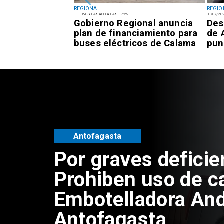
REGIONAL
REGIO
EL LUNES PASADO A LAS 17:59
31/07/20
inco fragatas
Gobierno Regional anuncia
Des
en el Balneario
plan de financiamiento para
de 
 Mejillones
buses eléctricos de Calama
pun
Antofagasta
Por graves deficie
Prohiben uso de c
Embotelladora And
Antofagasta