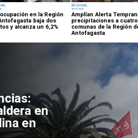
NAL
REGIONAL
26
30/07/2026
ocupación en la Región
Amplían Alerta Tempran
Antofagasta baja dos
precipitaciones a cuatro
tos y alcanza un 6,2%
comunas de la Región d
Antofagasta
ncias:
aldera en
ina en