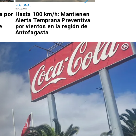
REGIONAL
POLICIAL
29/07/2026
28/07/2026
a por
Hasta 100 km/h: Mantienen
Descartan caíd
Alerta Temprana Preventiva
tras alerta en 
e
por vientos en la región de
Tuina
Antofagasta