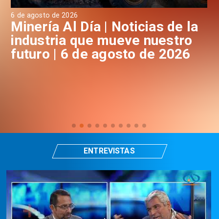
6 de agosto de 2026
6 d
a
Minería Al Día | Noticias de la
M
industria que mueve nuestro
i
futuro | 6 de agosto de 2026
f
ENTREVISTAS