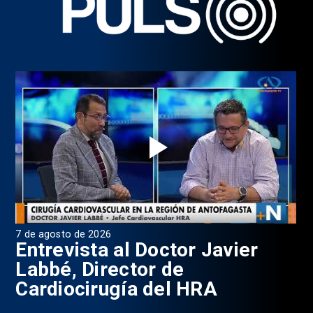
7 de agosto de 2026
6 d
0
Entrevista al Doctor Javier
P
Labbé, Director de
Cardiocirugía del HRA