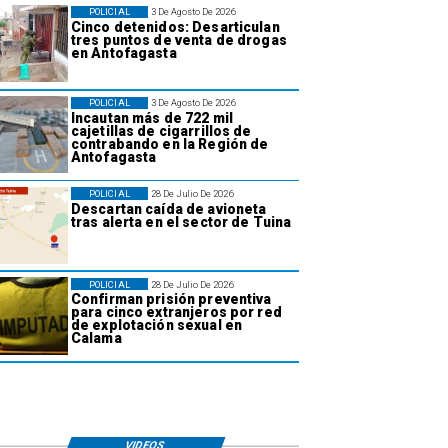
POLICIAL
3 De Agosto De 2026
Cinco detenidos: Desarticulan
tres puntos de venta de drogas
en Antofagasta
POLICIAL
3 De Agosto De 2026
Incautan más de 722 mil
cajetillas de cigarrillos de
contrabando en la Región de
Antofagasta
POLICIAL
28 De Julio De 2026
Descartan caída de avioneta
tras alerta en el sector de Tuina
POLICIAL
28 De Julio De 2026
Confirman prisión preventiva
para cinco extranjeros por red
de explotación sexual en
Calama
VIDEOS