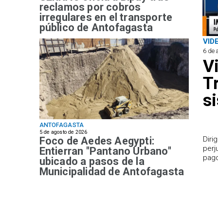
reclamos por cobros
irregulares en el transporte
público de Antofagasta
VID
6 de 
V
T
s
ANTOFAGASTA
5 de agosto de 2026
Foco de Aedes Aegypti:
​Dir
perj
Entierran "Pantano Urbano"
pago
ubicado a pasos de la
Municipalidad de Antofagasta