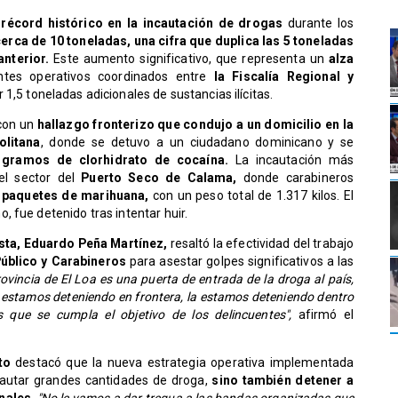
n
récord histórico en la incautación de drogas
durante los
erca de 10 toneladas, una cifra que duplica las 5 toneladas
nterior.
Este aumento significativo, que representa un
alza
ntes operativos coordinados entre
la Fiscalía Regional y
 1,5 toneladas adicionales de sustancias ilícitas.
 con un
hallazgo fronterizo que condujo a un domicilio en la
litana
, donde se detuvo a un ciudadano dominicano y se
 gramos de clorhidrato de cocaína.
La incautación más
el sector del
Puerto Seco de Calama,
donde carabineros
 paquetes de marihuana,
con un peso total de 1.317 kilos. El
 fue detenido tras intentar huir.
asta, Eduardo Peña Martínez,
resaltó la efectividad del trabajo
Público y Carabineros
para asestar golpes significativos a las
vincia de El Loa es una puerta de entrada de la droga al país,
o estamos deteniendo en frontera, la estamos deteniendo dentro
 que se cumpla el objetivo de los delincuentes",
afirmó el
to
destacó que la nueva estrategia operativa implementada
cautar grandes cantidades de droga,
sino también detener a