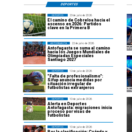
DEPORTES
23 de julio de 2026
DEPORTES
El camino de Cobreloa hacia el
ascenso en 2026: Partidos
clave en la Primera B
22 de julio de 2026
ANTOFAGASTA
Antofagasta se suma al camino
hacia los Juegos Mundiales de
Olimpiadas Especiales
Santiago 2027
13 de julio de 2026
DEPORTES
"Falta de profesionalismo":
Sifup anuncia medidas por
situación irregular de
futbolistas extranjeros
10 de julio de 2026
DEPORTES
Alerta en Deportes
Antofagasta: migraciones inicia
proceso por visas de
futbolistas
10 de julio de 2026
DEPORTES
Por la clasificación: Cuándo y