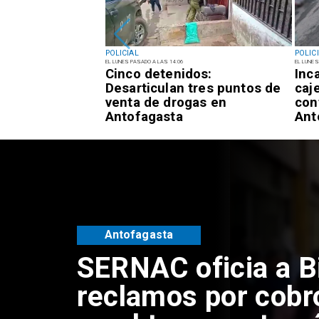
POLICIAL
POLIC
EL LUNES PASADO A LAS 14:06
EL LUNES
 sujetos que
Cinco detenidos:
Inc
adulta mayor con
Desarticulan tres puntos de
caje
 tío" en
venta de drogas en
con
Antofagasta
Ant
Antofagasta
SERNAC oficia a B
reclamos por cobr