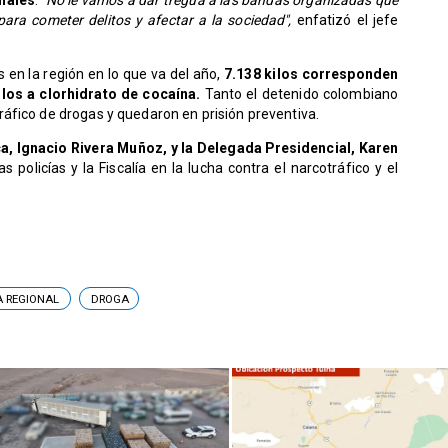
inales
.
"No le vamos a dar tregua a las bandas organizadas que
para cometer delitos y afectar a la sociedad",
enfatizó el jefe
s en la región en lo que va del año,
7.138 kilos corresponden
ilos a clorhidrato de cocaína.
Tanto el detenido colombiano
áfico de drogas y quedaron en prisión preventiva.
ca, Ignacio Rivera Muñoz, y la Delegada Presidencial, Karen
as policías y la Fiscalía en la lucha contra el narcotráfico y el
A REGIONAL
DROGA