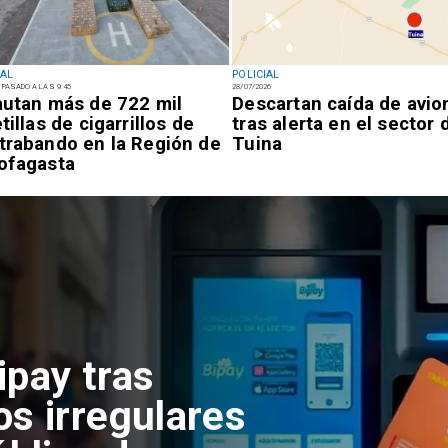
IAL
POLICIAL
 PASADO A LAS 9:45
28/07/2026
autan más de 722 mil
Descartan caída de avio
tillas de cigarrillos de
tras alerta en el sector 
trabando en la Región de
Tuina
ofagasta
ipay tras
os irregulares