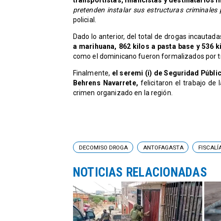
transportistas, financistas y destinatarios f
pretenden instalar sus estructuras criminales 
policial.
Dado lo anterior, del total de drogas incautada
a marihuana, 862 kilos a pasta base y 536 k
como el dominicano fueron formalizados por tr
Finalmente,
el seremi (i) de Seguridad Públi
Behrens Navarrete,
felicitaron el trabajo de l
crimen organizado en la región.
DECOMISO DROGA
ANTOFAGASTA
FISCALÍ
NOTICIAS RELACIONADAS