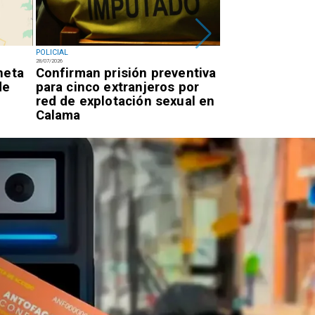
POLICIAL
POLICIAL
28/07/2026
27/07/2026
neta
Confirman prisión preventiva
Dos detenidos
de
para cinco extranjeros por
de 270 kilos d
red de explotación sexual en
Calama y Olla
Calama