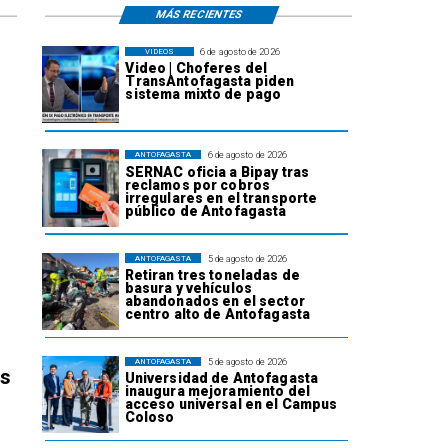
MÁS RECIENTES
6 de agosto de 2026
VIDEOS
Video | Choferes del
TransAntofagasta piden
sistema mixto de pago
6 de agosto de 2026
ANTOFAGASTA
SERNAC oficia a Bipay tras
reclamos por cobros
irregulares en el transporte
público de Antofagasta
5 de agosto de 2026
ANTOFAGASTA
Retiran tres toneladas de
basura y vehículos
abandonados en el sector
centro alto de Antofagasta
5 de agosto de 2026
ANTOFAGASTA
os
Universidad de Antofagasta
inaugura mejoramiento del
acceso universal en el Campus
Coloso