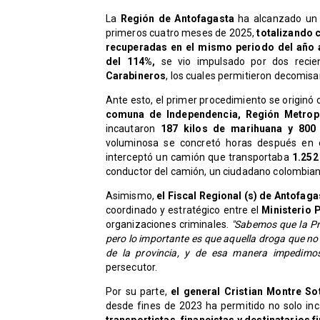
La
Región de Antofagasta
ha alcanzado u
primeros cuatro meses de 2025,
totalizando c
recuperadas en el mismo periodo del año a
del 114%,
se vio impulsado por dos recie
Carabineros
, los cuales permitieron decomisar
Ante esto, el primer procedimiento se originó
comuna de Independencia, Región Metropo
incautaron
187 kilos de marihuana y 800
voluminosa se concretó horas después en 
interceptó un camión que transportaba
1.252
conductor del camión, un ciudadano colombiano,
Asimismo,
el Fiscal Regional (s) de Antofag
coordinado y estratégico entre el
Ministerio 
organizaciones criminales.
"Sabemos que la Pro
pero lo importante es que aquella droga que n
de la provincia, y de esa manera impedimos
persecutor.
Por su parte,
el general Cristian Montre So
desde fines de 2023 ha permitido no solo in