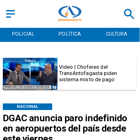
POLICIAL
POLÍTICA
CULTURA
Antofagasta
SERNAC oficia a Bipay tras
reclamos por cobros irregulares
en el transporte público de
Antofagasta
NACIONAL
DGAC anuncia paro indefinido
en aeropuertos del país desde
este viernes