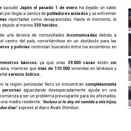
e sacudió
Japón el pasado 1 de enero
ha dejado un saldo
n por llegar a cientos de
pobladores aislados
y se enfrentan
nas
reportadas como desaparecidas. Hasta el momento, la
y dejado al menos
330 heridos.
 de una decena de comunidades
incomunicadas
debido a
l centro del país, convirtiéndose en un obstáculo para las
eros y policías
continúan buscando entre los escombros en
ministros básicos
, ya que unas
29.000 casas
están
sin
ikawa, mientras que
más de 110.000
viviendas en Ishikawa y
vital
servicio hídrico.
n la región peninsular Noto se encuentran
completamente
 personas
aguardando desesperadamente ayuda en una
n comienza a ser un problema preocupante para los afectados,
e una madre residente:
"Incluso si le doy mi comida a mis hijos,
dos días"
, expresó al diario Asahi Shimbun.