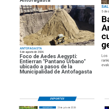
SAL
5 de 
B
A
c
g
ANTOFAGASTA
5 de agosto de 2026
Foco de Aedes Aegypti:
Los 
rank
Entierran "Pantano Urbano"
eval
ubicado a pasos de la
Municipalidad de Antofagasta
DEPORTES
23 de julio de 2026
DEPORTES