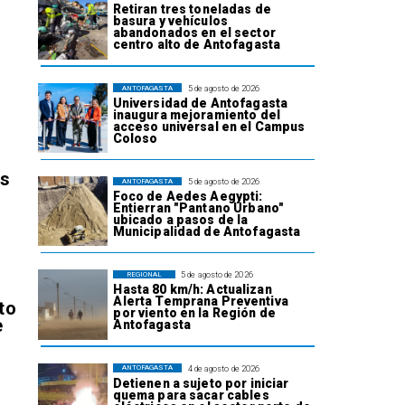
Retiran tres toneladas de
basura y vehículos
abandonados en el sector
centro alto de Antofagasta
5 de agosto de 2026
ANTOFAGASTA
Universidad de Antofagasta
inaugura mejoramiento del
acceso universal en el Campus
Coloso
os
5 de agosto de 2026
ANTOFAGASTA
Foco de Aedes Aegypti:
Entierran "Pantano Urbano"
ubicado a pasos de la
Municipalidad de Antofagasta
5 de agosto de 2026
REGIONAL
Hasta 80 km/h: Actualizan
Alerta Temprana Preventiva
to
por viento en la Región de
e
Antofagasta
4 de agosto de 2026
ANTOFAGASTA
Detienen a sujeto por iniciar
quema para sacar cables