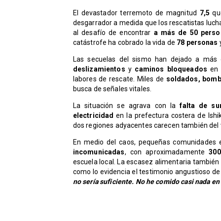
El devastador terremoto de magnitud
7,5
qu
desgarrador a medida que los rescatistas lucha
al desafío de encontrar
a más de 50 perso
catástrofe ha cobrado la vida de
78 personas
Las secuelas del sismo han dejado a más
deslizamientos
y
caminos bloqueados
en e
labores de rescate. Miles de
soldados, bomb
busca de señales vitales.
La situación se agrava con la
falta de su
electricidad
en la prefectura costera de Ish
dos regiones adyacentes carecen también del 
En medio del caos, pequeñas comunidades e
incomunicadas
, con aproximadamente
300
escuela local. La escasez alimentaria tambié
como lo evidencia el testimonio angustioso d
no sería suficiente. No he comido casi nada en 