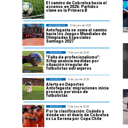
El camino de Cobreloa hacia el
ascenso en 2026: Partidos
clave en la Primera B
22 de julio de 2026
ANTOFAGASTA
Antofagasta se suma al camino
hacia los Juegos Mundiales de
Olimpiadas Especiales
Santiago 2027
13 de julio de 2026
DEPORTES
"Falta de profesionalismo":
Sifup anuncia medidas por
situación irregular de
futbolistas extranjeros
10 de julio de 2026
DEPORTES
Alerta en Deportes
Antofagasta: migraciones inicia
proceso por visas de
futbolistas
10 de julio de 2026
DEPORTES
Por la clasificación: Cuándo y
dónde ver el duelo de Cobreloa
vs La Serena por Copa Chile