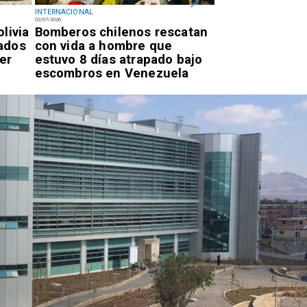
INTERNACIONAL
INTERNACIONAL
02/07/2026
02/07/2026
livia
Bomberos chilenos rescatan
Diputado Videl
ados
con vida a hombre que
intervención d
er
estuvo 8 días atrapado bajo
por proyecto p
escombros en Venezuela
autos "chutos" 