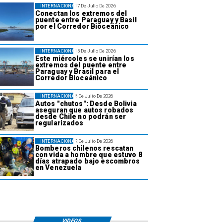
INTERNACIONAL
17 De Julio De 2026
Conectan los extremos del
puente entre Paraguay y Basil
por el Corredor Bioceánico
INTERNACIONAL
15 De Julio De 2026
Este miércoles se unirían los
extremos del puente entre
Paraguay y Brasil para el
Corredor Bioceánico
INTERNACIONAL
8 De Julio De 2026
Autos "chutos": Desde Bolivia
aseguran que autos robados
desde Chile no podrán ser
regularizados
INTERNACIONAL
2 De Julio De 2026
Bomberos chilenos rescatan
con vida a hombre que estuvo 8
días atrapado bajo escombros
en Venezuela
VIDEOS