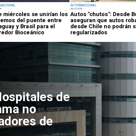
NACIONAL
INTERNACIONAL
26
08/07/2026
e miércoles se unirían los
Autos "chutos": Desde Bo
remos del puente entre
aseguran que autos rob
aguay y Brasil para el
desde Chile no podrán s
redor Bioceánico
regularizados
Hospitales de
ama no
adores de