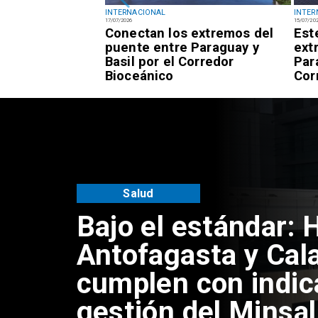
INTERNACIONAL
INTER
17/07/2026
15/07/20
ión permanece
Conectan los extremos del
Est
helle Bachelet
puente entre Paraguay y
ext
idatura a la ONU
Basil por el Corredor
Par
Bioceánico
Cor
Salud
Bajo el estándar: 
Antofagasta y Cal
cumplen con indic
gestión del Minsal