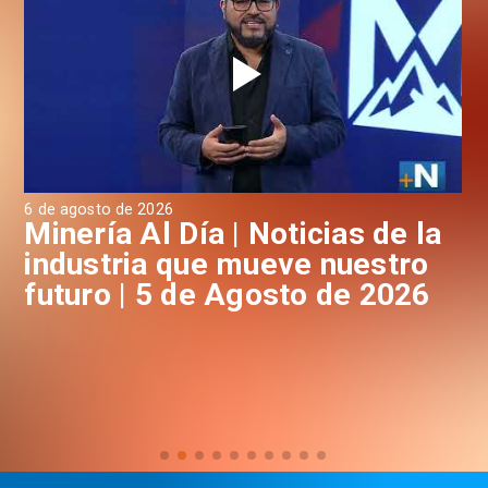
6 de agosto de 2026
4 d
a
Minería Al Día | Noticias de la
M
industria que mueve nuestro
i
futuro | 5 de Agosto de 2026
f