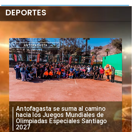
DEPORTES
DEPORTES
"Falta de profesionalismo": Sifup
anuncia medidas por situación
irregular de futbolistas
extranjeros