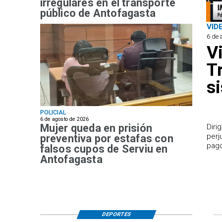
irregulares en el transporte
público de Antofagasta
VID
6 de 
V
T
s
POLICIAL
6 de agosto de 2026
Mujer queda en prisión
​Dir
perj
preventiva por estafas con
pago
falsos cupos de Serviu en
Antofagasta
DEPORTES