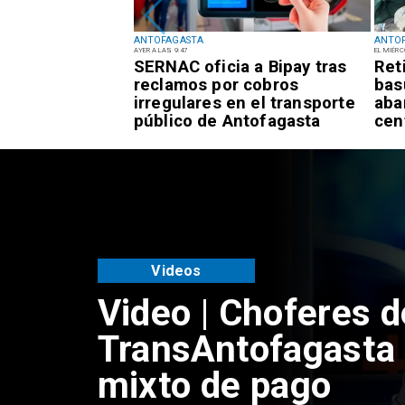
ANTOFAGASTA
ANTO
AYER A LAS 9:47
EL MIÉRC
rta Temprana
SERNAC oficia a Bipay tras
Ret
or
reclamos por cobros
bas
es para la
irregulares en el transporte
aba
tofagasta
público de Antofagasta
cen
Videos
Video | Choferes d
TransAntofagasta 
mixto de pago