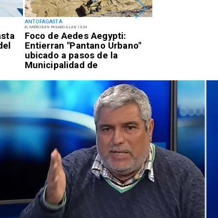
ANTOFAGASTA
ANTOFAGASTA
EL MIÉRCOLES PASADO A LAS 13:34
EL MARTES PASADO A LAS 17:34
asta
Foco de Aedes Aegypti:
Detienen a suje
del
Entierran "Pantano Urbano"
quema para sa
ubicado a pasos de la
eléctricos en e
Municipalidad de
de Antofagast
Antofagasta