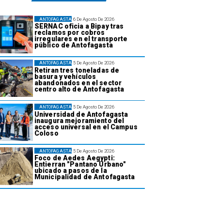
ANTOFAGASTA
6 De Agosto De 2026
SERNAC oficia a Bipay tras
reclamos por cobros
irregulares en el transporte
público de Antofagasta
ANTOFAGASTA
5 De Agosto De 2026
Retiran tres toneladas de
basura y vehículos
abandonados en el sector
centro alto de Antofagasta
ANTOFAGASTA
5 De Agosto De 2026
Universidad de Antofagasta
inaugura mejoramiento del
acceso universal en el Campus
Coloso
ANTOFAGASTA
5 De Agosto De 2026
Foco de Aedes Aegypti:
Entierran "Pantano Urbano"
ubicado a pasos de la
Municipalidad de Antofagasta