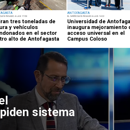
FAGASTA
ANTOFAGASTA
OLES PASADO A LAS 17:09
EL MIÉRCOLES PASADO A LAS 14:22
iran tres toneladas de
Universidad de Antofag
ura y vehículos
inaugura mejoramiento 
ndonados en el sector
acceso universal en el
tro alto de Antofagasta
Campus Coloso
el
piden sistema