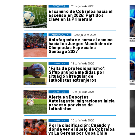
23 de julio de 2026
DEPORTES
El camino de Cobreloa hacia el
ascenso en 2026: Partidos
clave en la Primera B
22 de julio de 2026
ANTOFAGASTA
Antofagasta se suma al camino
hacia los Juegos Mundiales de
Olimpiadas Especiales
Santiago 2027
13 de julio de 2026
DEPORTES
"Falta de profesionalismo":
Sifup anuncia medidas por
situación irregular de
futbolistas extranjeros
10 de julio de 2026
DEPORTES
Alerta en Deportes
Antofagasta: migraciones inicia
proceso por visas de
futbolistas
10 de julio de 2026
DEPORTES
Por la clasificación: Cuándo y
dónde ver el duelo de Cobreloa
vs La Serena por Copa Chile