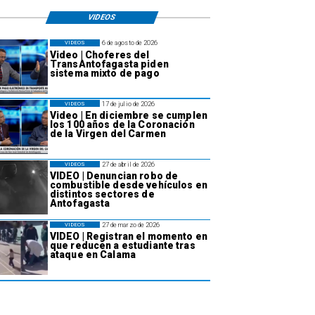
VIDEOS
6 de agosto de 2026
VIDEOS
Video | Choferes del
TransAntofagasta piden
sistema mixto de pago
17 de julio de 2026
VIDEOS
Video | En diciembre se cumplen
los 100 años de la Coronación
de la Virgen del Carmen
27 de abril de 2026
VIDEOS
VIDEO | Denuncian robo de
combustible desde vehículos en
distintos sectores de
Antofagasta
27 de marzo de 2026
VIDEOS
VIDEO | Registran el momento en
que reducen a estudiante tras
ataque en Calama