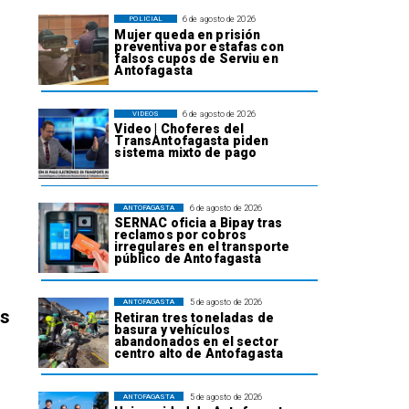
6 de agosto de 2026
POLICIAL
Mujer queda en prisión
preventiva por estafas con
falsos cupos de Serviu en
Antofagasta
6 de agosto de 2026
VIDEOS
Video | Choferes del
TransAntofagasta piden
sistema mixto de pago
6 de agosto de 2026
ANTOFAGASTA
SERNAC oficia a Bipay tras
reclamos por cobros
irregulares en el transporte
público de Antofagasta
5 de agosto de 2026
ANTOFAGASTA
os
Retiran tres toneladas de
basura y vehículos
abandonados en el sector
centro alto de Antofagasta
5 de agosto de 2026
ANTOFAGASTA