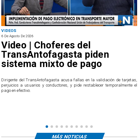
ANTOFAGASTA
6 De Agosto De 2026
del
SERNAC oficia a B
a piden
reclamos por cob
 pago
irregulares en el 
público de Antofa
as en la validación de tarjetas,
ide restablecer temporalmente el
El servicio ofició a la empresa tras recibir 
usuarios, quienes acusan cobros irregul
transacciones que no reconocen.
MÁS NOTICIAS