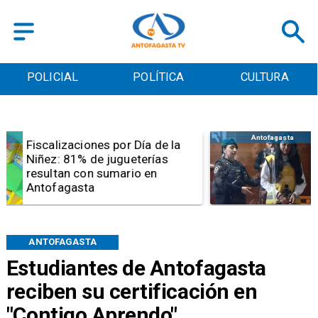
POLICIAL
POLÍTICA
CULTURA
Antofagasta
Tribunal frena opción de pena
mixta para Karen Rojo por ahora
ANTOFAGASTA
Estudiantes de Antofagasta
reciben su certificación en
"Contigo Aprendo"