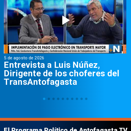
5 de agosto de 2026
5
Entrevista a Luis Núñez,
Dirigente de los choferes del
TransAntofagasta
El Programa Político de Antofagasta TV