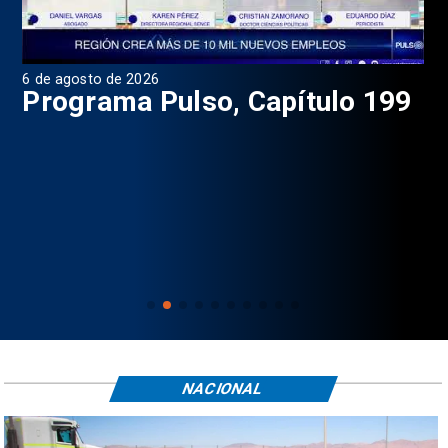
6 de agosto de 2026
4 d
Programa Pulso, Capítulo 199
P
NACIONAL