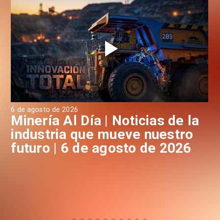
6 de agosto de 2026
6 d
a
Minería Al Día | Noticias de la
M
industria que mueve nuestro
i
futuro | 6 de agosto de 2026
f