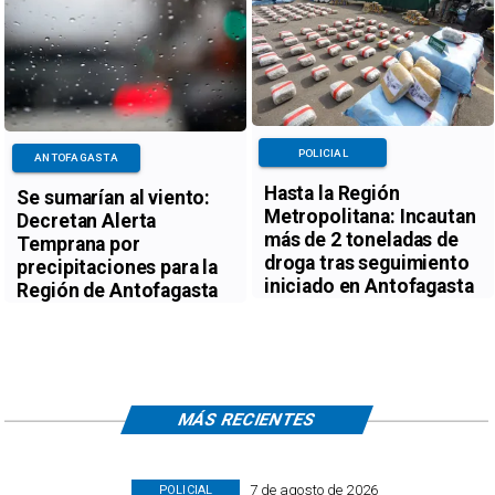
POLICIAL
ANTOFAGASTA
Hasta la Región
Se sumarían al viento:
Metropolitana: Incautan
Decretan Alerta
más de 2 toneladas de
Temprana por
droga tras seguimiento
precipitaciones para la
iniciado en Antofagasta
Región de Antofagasta
MÁS RECIENTES
7 de agosto de 2026
POLICIAL