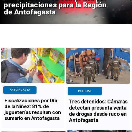
precipitaciones para la Región
de Antofagasta
ANTOFAGASTA
POLICIAL
Fiscalizaciones por Día
Tres detenidos: Cámaras
de la Niñez: 81% de
detectan presunta venta
jugueterías resultan con
de drogas desde ruco en
sumario en Antofagasta
Antofagasta