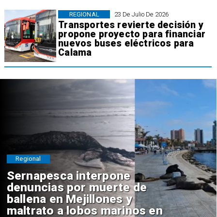
REGIONAL
23 De Julio De 2026
Transportes revierte decisión y
propone proyecto para financiar
nuevos buses eléctricos para
Calama
Regional
Sernapesca interpone
denuncias por muerte de
ballena en Mejillones y
maltrato a lobos marinos en