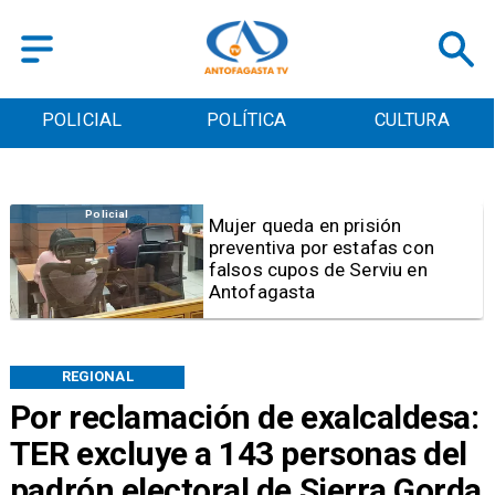
POLICIAL
POLÍTICA
CULTURA
Videos
Video | Choferes del
TransAntofagasta piden
sistema mixto de pago
REGIONAL
Por reclamación de exalcaldesa:
TER excluye a 143 personas del
padrón electoral de Sierra Gorda