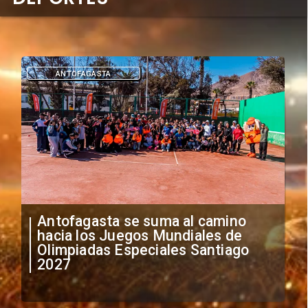
DEPORTES
"Falta de profesionalismo": Sifup
anuncia medidas por situación
irregular de futbolistas
extranjeros