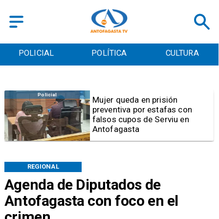
POLICIAL
POLÍTICA
CULTURA
Videos
Video | Choferes del
TransAntofagasta piden
sistema mixto de pago
REGIONAL
Agenda de Diputados de
Antofagasta con foco en el
crimen