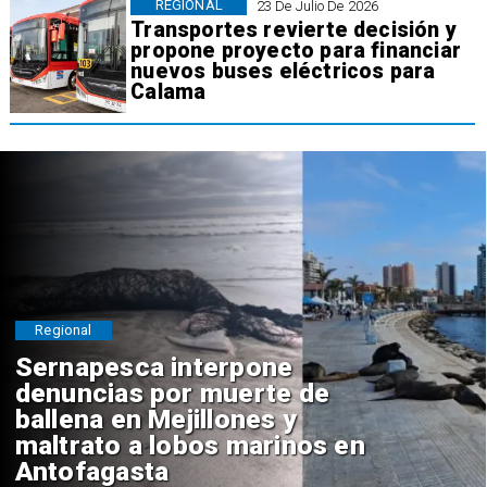
REGIONAL
23 De Julio De 2026
Transportes revierte decisión y
propone proyecto para financiar
nuevos buses eléctricos para
Calama
Regional
Sernapesca interpone
denuncias por muerte de
ballena en Mejillones y
maltrato a lobos marinos en
Antofagasta