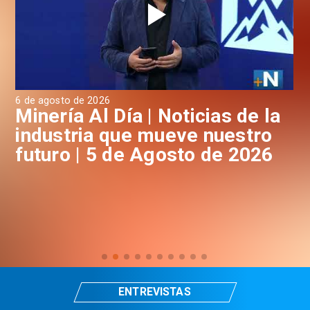
6 de agosto de 2026
4 d
a
Minería Al Día | Noticias de la
M
industria que mueve nuestro
i
futuro | 5 de Agosto de 2026
f
ENTREVISTAS