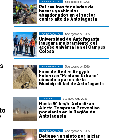
5 de agosto de 2026
ANTOFAGASTA
Retiran tres toneladas de
basura y vehículos
abandonados en el sector
centro alto de Antofagasta
5 de agosto de 2026
ANTOFAGASTA
Universidad de Antofagasta
inaugura mejoramiento del
acceso universal en el Campus
Coloso
os
5 de agosto de 2026
ANTOFAGASTA
Foco de Aedes Aegypti:
Entierran "Pantano Urbano"
ubicado a pasos de la
Municipalidad de Antofagasta
5 de agosto de 2026
REGIONAL
Hasta 80 km/h: Actualizan
Alerta Temprana Preventiva
to
por viento en la Región de
e
Antofagasta
4 de agosto de 2026
ANTOFAGASTA
Detienen a sujeto por iniciar