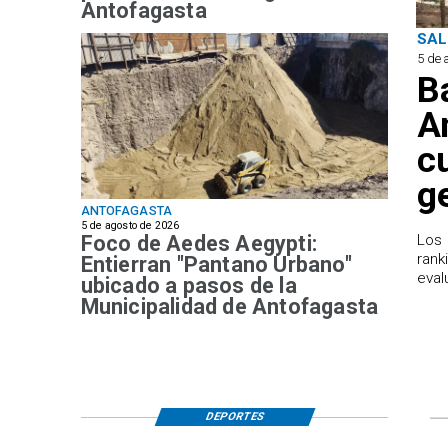
Antofagasta
SAL
5 de 
B
A
c
g
ANTOFAGASTA
5 de agosto de 2026
Foco de Aedes Aegypti:
Los 
rank
Entierran "Pantano Urbano"
eval
ubicado a pasos de la
Municipalidad de Antofagasta
DEPORTES