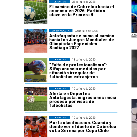
23 de julio de 2026
DEPORTES
El camino de Cobreloa hacia el
ascenso en 2026: Partidos
clave en la Primera B
22 de julio de 2026
ANTOFAGASTA
Antofagasta se suma al camino
hacia los Juegos Mundiales de
Olimpiadas Especiales
Santiago 2027
13 de julio de 2026
DEPORTES
"Falta de profesionalismo":
Sifup anuncia medidas por
situación irregular de
futbolistas extranjeros
10 de julio de 2026
DEPORTES
Alerta en Deportes
Antofagasta: migraciones inicia
proceso por visas de
futbolistas
10 de julio de 2026
DEPORTES
Por la clasificación: Cuándo y
dónde ver el duelo de Cobreloa
vs La Serena por Copa Chile