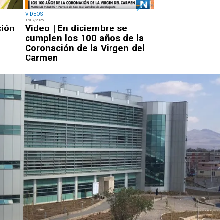
VIDEOS
NACIONAL
17/07/2026
14/07/2026
ción
Video | En diciembre se
Miércoles 7:20
cumplen los 100 años de la
Rojo llegará a 
Coronación de la Virgen del
por la PDI para
Carmen
condena