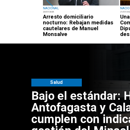
NACIONAL
NACI
23/07/2026
21/07/20
registra 7,3% de
Arresto domiciliario
Una
 frente al 9,4%
nocturno: Rebajan medidas
Com
cautelares de Manuel
Dip
Monsalve
des
Salud
Bajo el estándar: 
Antofagasta y Cal
cumplen con indic