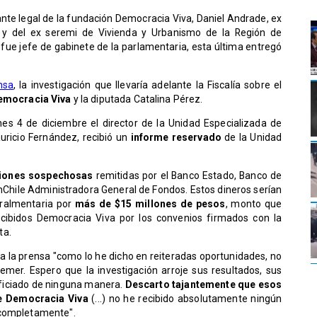
nte legal de la fundación Democracia Viva, Daniel Andrade, ex
, y del ex seremi de Vivienda y Urbanismo de la Región de
fue jefe de gabinete de la parlamentaria, esta última entregó
nsa
, la investigación que llevaría adelante la Fiscalía sobre el
emocracia Viva
y la diputada Catalina Pérez.
es 4 de diciembre el director de la Unidad Especializada de
auricio Fernández, recibió un
informe reservado
de la Unidad
ciones sospechosas
remitidas por el Banco Estado, Banco de
anChile Administradora General de Fondos. Estos dineros serían
paralmentaria por
más de $15 millones de pesos
, monto que
recibidos Democracia Viva por los convenios firmados con la
ta.
 a la prensa "como lo he dicho en reiteradas oportunidades, no
mer. Espero que la investigación arroje sus resultados, sus
eficiado de ninguna manera.
Descarto tajantemente que esos
de Democracia Viva
(...) no he recibido absolutamente ningún
 completamente".