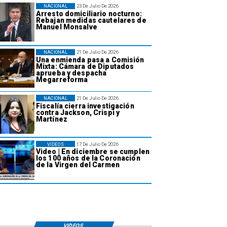
NACIONAL
23 De Julio De 2026
Arresto domiciliario nocturno:
Rebajan medidas cautelares de
Manuel Monsalve
NACIONAL
21 De Julio De 2026
Una enmienda pasa a Comisión
Mixta: Cámara de Diputados
aprueba y despacha
Megarreforma
NACIONAL
21 De Julio De 2026
Fiscalía cierra investigación
contra Jackson, Crispi y
Martínez
VIDEOS
17 De Julio De 2026
Video | En diciembre se cumplen
los 100 años de la Coronación
de la Virgen del Carmen
VIDEOS