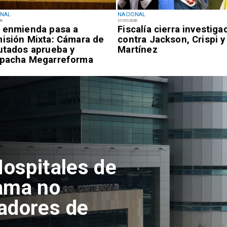
ONAL
NACIONAL
26
21/07/2026
 enmienda pasa a
Fiscalía cierra investiga
isión Mixta: Cámara de
contra Jackson, Crispi y
utados aprueba y
Martínez
pacha Megarreforma
Hospitales de
ama no
adores de