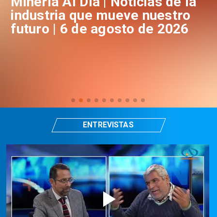
a
Minería Al Día | Noticias de la
M
industria que mueve nuestro
i
futuro | 6 de agosto de 2026
f
ENTREVISTAS