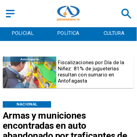
POLICIAL
POLÍTICA
CULTURA
Antofagasta
Tribunal frena opción de pena
mixta para Karen Rojo por ahora
NACIONAL
Armas y municiones
encontradas en auto
abandonado por traficantes de