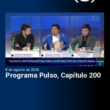
8 de agosto de 2026
7 d
2
Programa Pulso, Capítulo 200
E
L
C