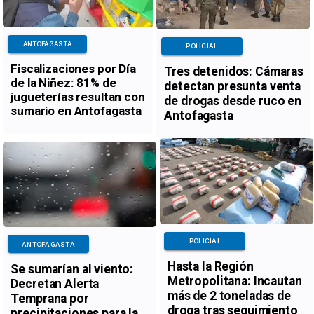
ANTOFAGASTA
POLICIAL
Fiscalizaciones por Día
Tres detenidos: Cámaras
de la Niñez: 81% de
detectan presunta venta
jugueterías resultan con
de drogas desde ruco en
sumario en Antofagasta
Antofagasta
POLICIAL
ANTOFAGASTA
Hasta la Región
Se sumarían al viento:
Metropolitana: Incautan
Decretan Alerta
más de 2 toneladas de
Temprana por
droga tras seguimiento
precipitaciones para la