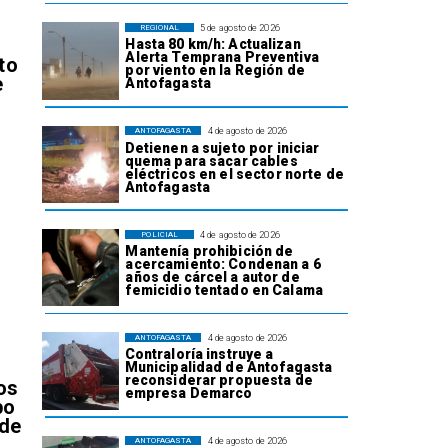
5 de agosto de 2026
REGIONAL
Hasta 80 km/h: Actualizan
Alerta Temprana Preventiva
to
por viento en la Región de
e
Antofagasta
4 de agosto de 2026
ANTOFAGASTA
Detienen a sujeto por iniciar
quema para sacar cables
eléctricos en el sector norte de
Antofagasta
4 de agosto de 2026
POLICIAL
l
Mantenía prohibición de
acercamiento: Condenan a 6
años de cárcel a autor de
femicidio tentado en Calama
4 de agosto de 2026
ANTOFAGASTA
Contraloría instruye a
Municipalidad de Antofagasta
reconsiderar propuesta de
os
empresa Demarco
bo
 de
4 de agosto de 2026
ANTOFAGASTA