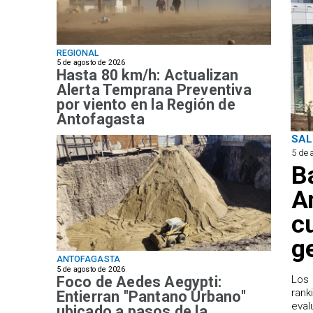
REGIONAL
5 de agosto de 2026
Hasta 80 km/h: Actualizan
Alerta Temprana Preventiva
por viento en la Región de
Antofagasta
SAL
5 de 
B
A
c
g
ANTOFAGASTA
5 de agosto de 2026
Foco de Aedes Aegypti:
Los 
rank
Entierran "Pantano Urbano"
eval
ubicado a pasos de la