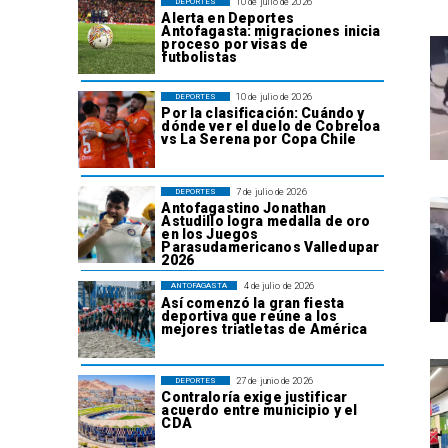
10 de julio de 2026
DEPORTES
Alerta en Deportes
Antofagasta: migraciones inicia
proceso por visas de
futbolistas
10 de julio de 2026
DEPORTES
Por la clasificación: Cuándo y
dónde ver el duelo de Cobreloa
vs La Serena por Copa Chile
7 de julio de 2026
DEPORTES
Antofagastino Jonathan
Astudillo logra medalla de oro
en los Juegos
Parasudamericanos Valledupar
2026
4 de julio de 2026
ANTOFAGASTA
Así comenzó la gran fiesta
deportiva que reúne a los
mejores triatletas de América
27 de junio de 2026
DEPORTES
Contraloría exige justificar
acuerdo entre municipio y el
CDA