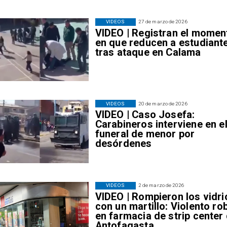
VIDEOS
27 de marzo de 2026
VIDEO | Registran el momen
en que reducen a estudiant
tras ataque en Calama
VIDEOS
20 de marzo de 2026
VIDEO | Caso Josefa:
Carabineros interviene en e
funeral de menor por
desórdenes
VIDEOS
2 de marzo de 2026
VIDEO | Rompieron los vidri
con un martillo: Violento ro
en farmacia de strip center
Antofagasta