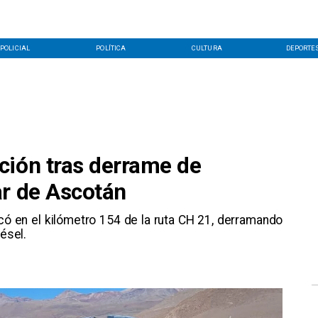
POLICIAL
POLÍTICA
CULTURA
DEPORTE
ción tras derrame de
ar de Ascotán
có en el kilómetro 154 de la ruta CH 21, derramando
iésel.