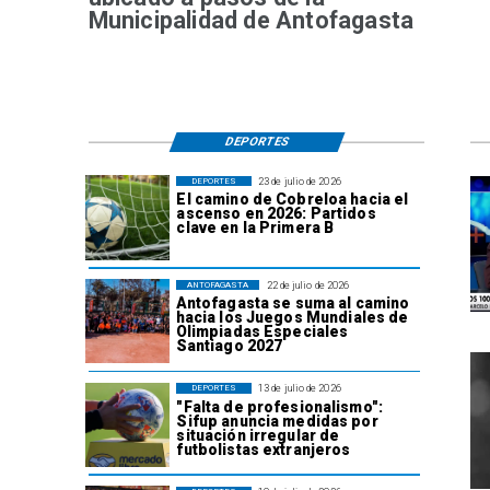
Municipalidad de Antofagasta
DEPORTES
23 de julio de 2026
DEPORTES
El camino de Cobreloa hacia el
ascenso en 2026: Partidos
clave en la Primera B
22 de julio de 2026
ANTOFAGASTA
Antofagasta se suma al camino
hacia los Juegos Mundiales de
Olimpiadas Especiales
Santiago 2027
13 de julio de 2026
DEPORTES
"Falta de profesionalismo":
Sifup anuncia medidas por
situación irregular de
futbolistas extranjeros