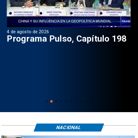
4 de agosto de 2026
1 d
9
Programa Pulso, Capítulo 198
P
NACIONAL