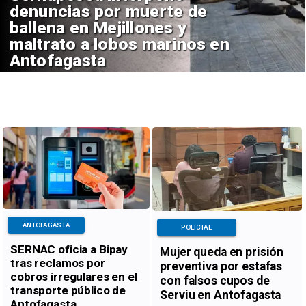
denuncias por muerte de
ballena en Mejillones y
maltrato a lobos marinos en
Antofagasta
ANTOFAGASTA
POLICIAL
SERNAC oficia a Bipay
Mujer queda en prisión
tras reclamos por
preventiva por estafas
cobros irregulares en el
con falsos cupos de
transporte público de
Serviu en Antofagasta
Antofagasta