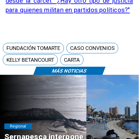
desde la cárcel: "¿Hay otro tipo de justicia
para quienes militan en partidos políticos?"
FUNDACIÓN TOMARTE
CASO CONVENIOS
KELLY BETANCOURT
CARTA
MÁS NOTICIAS
Regional
Sernapesca interpone