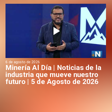
6 de agosto de 2026
4 d
a
Minería Al Día | Noticias de la
M
industria que mueve nuestro
i
futuro | 5 de Agosto de 2026
f