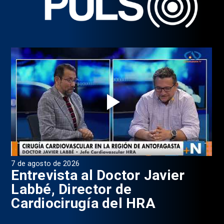
7 de agosto de 2026
6 d
0
Entrevista al Doctor Javier
P
Labbé, Director de
Cardiocirugía del HRA