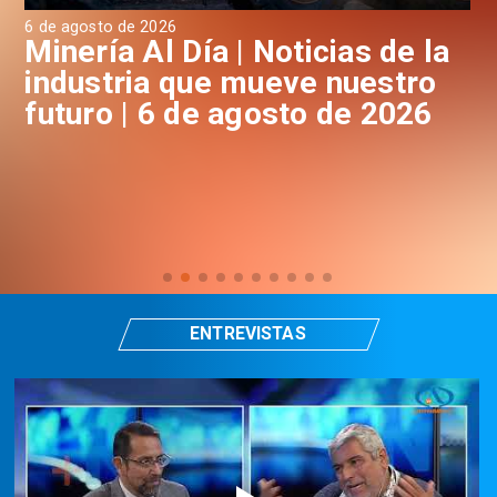
6 de agosto de 2026
6 d
a
Minería Al Día | Noticias de la
M
industria que mueve nuestro
i
futuro | 6 de agosto de 2026
f
ENTREVISTAS