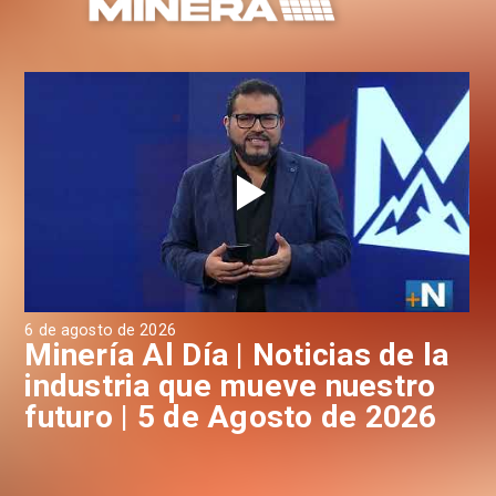
6 de agosto de 2026
4 d
a
Minería Al Día | Noticias de la
M
industria que mueve nuestro
i
futuro | 5 de Agosto de 2026
f