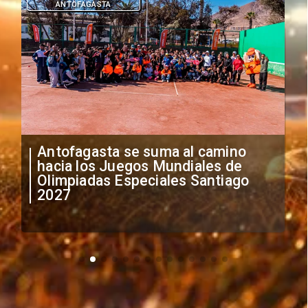
ANTOFAGASTA
Antofagasta se suma al camino
"
hacia los Juegos Mundiales de
a
Olimpiadas Especiales Santiago
i
2027
e