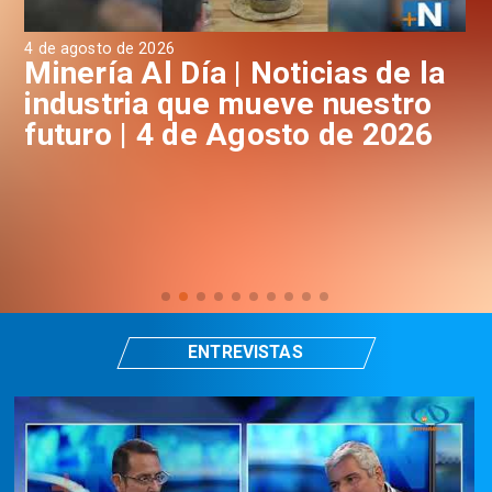
4 de agosto de 2026
3 d
a
Minería Al Día | Noticias de la
M
industria que mueve nuestro
i
futuro | 4 de Agosto de 2026
f
ENTREVISTAS