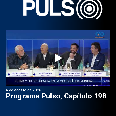
4 de agosto de 2026
1 d
9
Programa Pulso, Capítulo 198
P