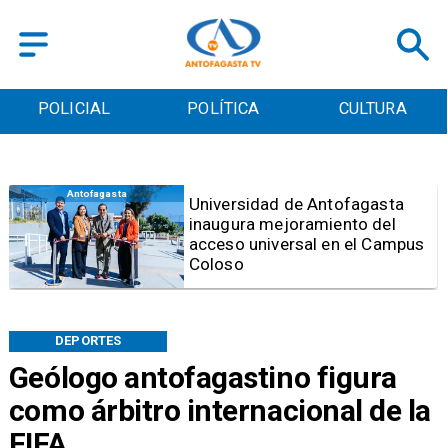
POLICIAL
POLÍTICA
CULTURA
Antofagasta
Foco de Aedes Aegypti:
Entierran "Pantano Urbano"
ubicado a pasos de la
Municipalidad de Antofagasta
DEPORTES
Geólogo antofagastino figura
como árbitro internacional de la
FIFA