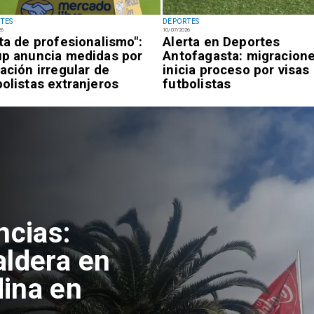
TES
DEPORTES
26
10/07/2026
lta de profesionalismo":
Alerta en Deportes
up anuncia medidas por
Antofagasta: migracion
uación irregular de
inicia proceso por visas
bolistas extranjeros
futbolistas
ncias:
aldera en
ina en