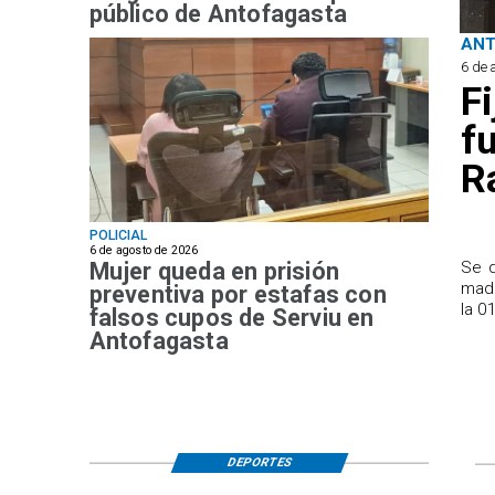
público de Antofagasta
AN
6 de 
F
f
R
POLICIAL
6 de agosto de 2026
Mujer queda en prisión
Se d
madr
preventiva por estafas con
la 0
falsos cupos de Serviu en
Antofagasta
DEPORTES