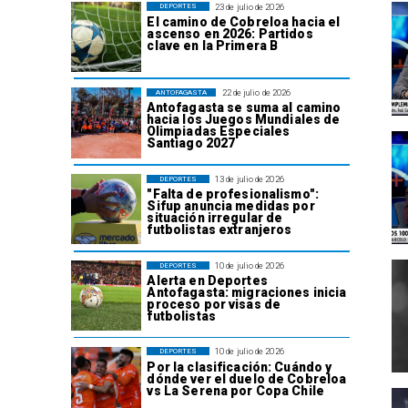
23 de julio de 2026
DEPORTES
El camino de Cobreloa hacia el
ascenso en 2026: Partidos
clave en la Primera B
22 de julio de 2026
ANTOFAGASTA
Antofagasta se suma al camino
hacia los Juegos Mundiales de
Olimpiadas Especiales
Santiago 2027
13 de julio de 2026
DEPORTES
"Falta de profesionalismo":
Sifup anuncia medidas por
situación irregular de
futbolistas extranjeros
10 de julio de 2026
DEPORTES
Alerta en Deportes
Antofagasta: migraciones inicia
proceso por visas de
futbolistas
10 de julio de 2026
DEPORTES
Por la clasificación: Cuándo y
dónde ver el duelo de Cobreloa
vs La Serena por Copa Chile