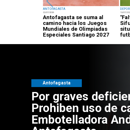
ANTOFAGASTA
DEPOR
22/07/2026
13/07/20
fagastino logra
Antofagasta se suma al
"Fa
esía de alto
camino hacia los Juegos
Sif
awái
Mundiales de Olimpiadas
sit
Especiales Santiago 2027
fut
Antofagasta
Por graves deficie
Prohiben uso de c
Embotelladora And