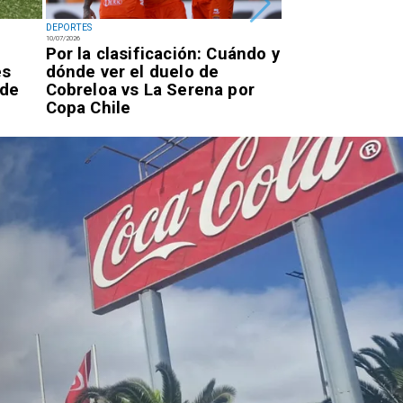
DEPORTES
DEPORTES
10/07/2026
07/07/2026
Por la clasificación: Cuándo y
Antofagastino
es
dónde ver el duelo de
Astudillo logr
 de
Cobreloa vs La Serena por
oro en los Ju
Copa Chile
Parasudameri
Valledupar 20