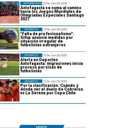
ANTOFAGASTA
22 De Julio De 2026
Antofagasta se suma al camino
hacia los Juegos Mundiales de
Olimpiadas Especiales Santiago
2027
DEPORTES
13 De Julio De 2026
"Falta de profesionalismo":
Sifup anuncia medidas por
situación irregular de
futbolistas extranjeros
DEPORTES
10 De Julio De 2026
Alerta en Deportes
Antofagasta: migraciones inicia
proceso por visas de
futbolistas
DEPORTES
10 De Julio De 2026
Por la clasificación: Cuándo y
dónde ver el duelo de Cobreloa
vs La Serena por Copa Chile
VIDEOS