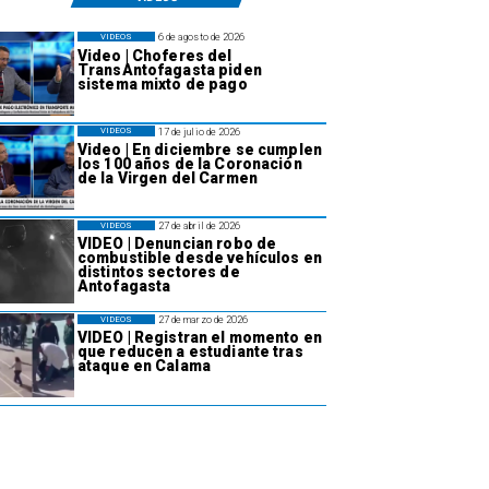
6 de agosto de 2026
VIDEOS
Video | Choferes del
TransAntofagasta piden
sistema mixto de pago
17 de julio de 2026
VIDEOS
Video | En diciembre se cumplen
los 100 años de la Coronación
de la Virgen del Carmen
27 de abril de 2026
VIDEOS
VIDEO | Denuncian robo de
combustible desde vehículos en
distintos sectores de
Antofagasta
27 de marzo de 2026
VIDEOS
VIDEO | Registran el momento en
que reducen a estudiante tras
ataque en Calama