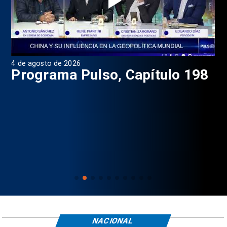
4 de agosto de 2026
1 d
9
Programa Pulso, Capítulo 198
P
NACIONAL