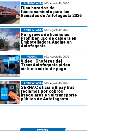
ANTOFAGASTA
6 De Agosto De 2026
Fijan horarios de
funcionamiento para las
Ramadas de Antofagasta 2026
ANTOFAGASTA
6 De Agosto De 2026
Por graves deficiencias:
Prohiben uso de caldera en
Embotelladora Andina en
Antofagasta
VIDEOS
6 De Agosto De 2026
Video | Choferes del
TransAntofagasta piden
sistema mixto de pago
ANTOFAGASTA
6 De Agosto De 2026
SERNAC oficia a Bipay tras
reclamos por cobros
irregulares en el transporte
público de Antofagasta
VIDEOS