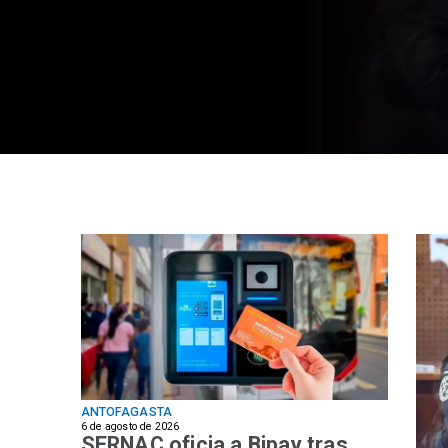
Mejillones y maltr
marinos en Antof
ANTOFAGASTA
6 de agosto de 2026
SERNAC oficia a Bipay tras