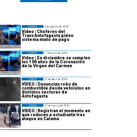
6 de agosto de 2026
VIDEOS
Video | Choferes del
TransAntofagasta piden
sistema mixto de pago
17 de julio de 2026
VIDEOS
Video | En diciembre se cumplen
los 100 años de la Coronación
de la Virgen del Carmen
27 de abril de 2026
VIDEOS
VIDEO | Denuncian robo de
combustible desde vehículos en
distintos sectores de
Antofagasta
27 de marzo de 2026
VIDEOS
VIDEO | Registran el momento en
que reducen a estudiante tras
ataque en Calama