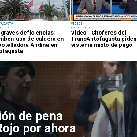
FAGASTA
VIDEOS
AS 14:17
AYER A LAS 10:44
 graves deficiencias:
Video | Choferes del
hiben uso de caldera en
TransAntofagasta piden
otelladora Andina en
sistema mixto de pago
ofagasta
pone denuncias
lena en