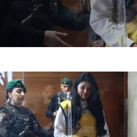
ato a lobos
agasta