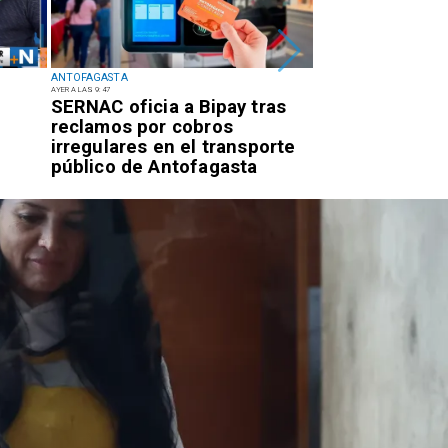
ANTOFAGASTA
ANTOFAGASTA
AYER A LAS 9:47
EL MIÉRCOLES PASADO A LAS 17:09
SERNAC oficia a Bipay tras
Retiran tres t
reclamos por cobros
basura y vehíc
irregulares en el transporte
abandonados e
público de Antofagasta
centro alto de