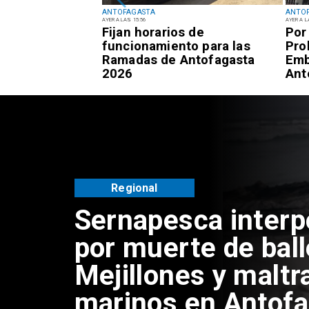
ANTOFAGASTA
ANTO
AYER A LAS 15:56
AYER A L
 respuestas del
Fijan horarios de
Por
 sujetos por
funcionamiento para las
Pro
encias de
Ramadas de Antofagasta
Emb
Antofagasta
2026
Ant
Regional
Sernapesca inter
por muerte de bal
Mejillones y maltr
marinos en Antof