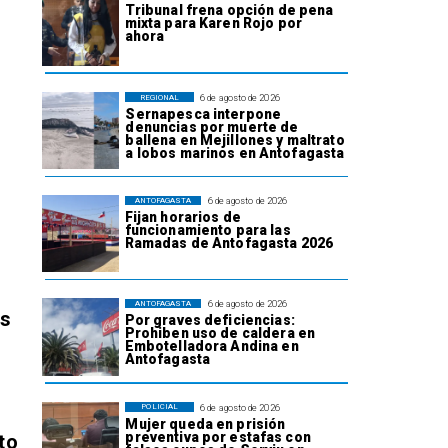
Tribunal frena opción de pena
mixta para Karen Rojo por
ahora
6 de agosto de 2026
REGIONAL
Sernapesca interpone
denuncias por muerte de
ballena en Mejillones y maltrato
a lobos marinos en Antofagasta
6 de agosto de 2026
ANTOFAGASTA
Fijan horarios de
funcionamiento para las
Ramadas de Antofagasta 2026
6 de agosto de 2026
ANTOFAGASTA
os
Por graves deficiencias:
Prohiben uso de caldera en
Embotelladora Andina en
Antofagasta
6 de agosto de 2026
POLICIAL
Mujer queda en prisión
preventiva por estafas con
to