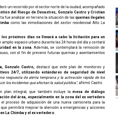
deró un recorrido por el sector norte de la ciudad, acompañado
stión del Riesgo de Desastres, Gonzalo Castro y Cristian
sita fue analizar en terreno la situación de las
quemas ilegales
himba
como las inmediaciones del sector residencial Alto La
 los próximos días se llevará a cabo la licitación para un
un amplio espacio urbano durante las 24 horas del día y contará
uridad en la zona.
Además, se contemplará la remoción de
uso, con el fin de prevenir futuras quemas y asentamientos
ca, Gonzalo Castro,
destacó que este plan de monitoreo y
ntivos 24/7, utilizando estándares de seguridad de nivel
 una respuesta de alerta temprana y la activación rápida de los
cir los incidentes que afectan la salud pública",
afirmó Castro.
 plan integral, que también incluye la
mesa de diálogo
ación del área, especialmente en la zona del ex vertedero
 el proceso de adquisición de una nueva camioneta para la
, que permitirá mejorar la atención a emergencias y acciones
en La Chimba y el ex vertedero.