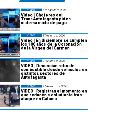
6 de agosto de 2026
VIDEOS
Video | Choferes del
TransAntofagasta piden
sistema mixto de pago
17 de julio de 2026
VIDEOS
Video | En diciembre se cumplen
los 100 años de la Coronación
de la Virgen del Carmen
27 de abril de 2026
VIDEOS
VIDEO | Denuncian robo de
combustible desde vehículos en
distintos sectores de
Antofagasta
27 de marzo de 2026
VIDEOS
VIDEO | Registran el momento en
que reducen a estudiante tras
ataque en Calama