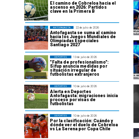
El camino de Cobreloa hacia el
ascenso en 2026: Partidos
clave en la Primera B
22 de julio de 2026
ANTOFAGASTA
Antofagasta se suma al camino
hacia los Juegos Mundiales de
Olimpiadas Especiales
Santiago 2027
13 de julio de 2026
DEPORTES
"Falta de profesionalismo":
Sifup anuncia medidas por
situación irregular de
futbolistas extranjeros
10 de julio de 2026
DEPORTES
Alerta en Deportes
Antofagasta: migraciones inicia
proceso por visas de
futbolistas
10 de julio de 2026
DEPORTES
Por la clasificación: Cuándo y
dónde ver el duelo de Cobreloa
vs La Serena por Copa Chile