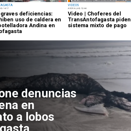
FAGASTA
VIDEOS
AS 14:17
AYER A LAS 10:44
 graves deficiencias:
Video | Choferes del
hiben uso de caldera en
TransAntofagasta piden
otelladora Andina en
sistema mixto de pago
ofagasta
pone denuncias
lena en
ato a lobos
agasta