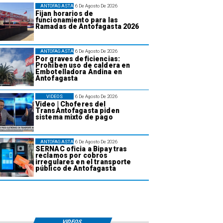
ANTOFAGASTA
6 De Agosto De 2026
Fijan horarios de
funcionamiento para las
Ramadas de Antofagasta 2026
ANTOFAGASTA
6 De Agosto De 2026
Por graves deficiencias:
Prohiben uso de caldera en
Embotelladora Andina en
Antofagasta
VIDEOS
6 De Agosto De 2026
Video | Choferes del
TransAntofagasta piden
sistema mixto de pago
ANTOFAGASTA
6 De Agosto De 2026
SERNAC oficia a Bipay tras
reclamos por cobros
irregulares en el transporte
público de Antofagasta
VIDEOS