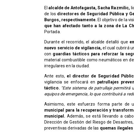
El
alcalde de Antofagasta, Sacha Razmilic,
li
de los
directores de Seguridad Pública y Ge
Burgos, respectivamente.
El objetivo de la vi
que han afectado tanto a la zona de La C
Portada.
Durante el recorrido, el alcalde detalló que
en
nuevo servicio de vigilancia,
el cual cubrirá 
con
guardias tácticos para reforzar la seg
material combustible como neumáticos en des
irregulares en la ciudad.
Ante esto,
el director de Seguridad Públi
vigilancia se enfocará en
patrullajes preve
táctico.
"Este sistema de patrullaje permitirá
equipos de emergencia, lo que contribuirá a redu
Asimismo, este esfuerzo forma parte de un
municipal para la recuperación y transform
municipal.
Además, se está llevando a cabo
Dirección de Gestión del Riesgo de Desastres
preventivas derivadas de las
quemas ilegales 