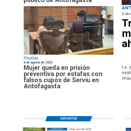
AN
6 de 
T
m
a
POLICIAL
6 de agosto de 2026
Mujer queda en prisión
​La 
exal
preventiva por estafas con
requ
falsos cupos de Serviu en
Antofagasta
DEPORTES
23 de julio de 2026
DEPORTES