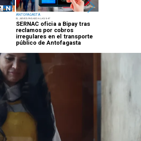
ANTOFAGASTA
ANTOFAGASTA
EL JUEVES PASADO A LAS 9:47
EL MIÉRCOLES PASADO A LAS 17:09
SERNAC oficia a Bipay tras
Retiran tres t
reclamos por cobros
basura y vehíc
irregulares en el transporte
abandonados e
público de Antofagasta
centro alto de