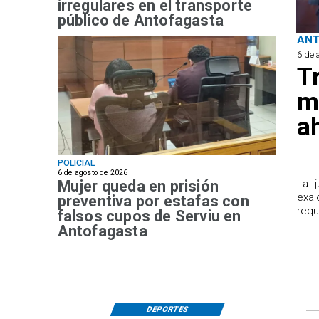
irregulares en el transporte
público de Antofagasta
AN
6 de 
T
m
a
POLICIAL
6 de agosto de 2026
Mujer queda en prisión
​La 
exal
preventiva por estafas con
requ
falsos cupos de Serviu en
Antofagasta
DEPORTES