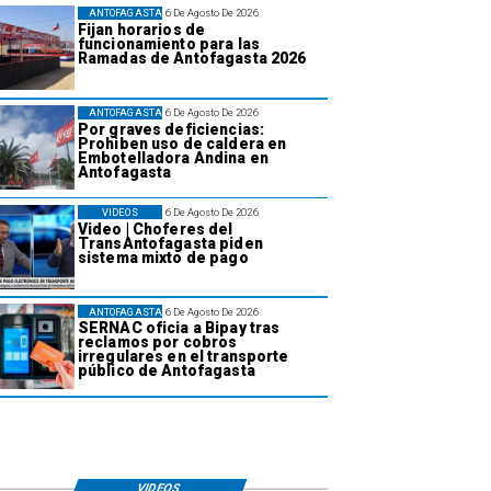
ANTOFAGASTA
6 De Agosto De 2026
Fijan horarios de
funcionamiento para las
Ramadas de Antofagasta 2026
ANTOFAGASTA
6 De Agosto De 2026
Por graves deficiencias:
Prohiben uso de caldera en
Embotelladora Andina en
Antofagasta
VIDEOS
6 De Agosto De 2026
Video | Choferes del
TransAntofagasta piden
sistema mixto de pago
ANTOFAGASTA
6 De Agosto De 2026
SERNAC oficia a Bipay tras
reclamos por cobros
irregulares en el transporte
público de Antofagasta
VIDEOS