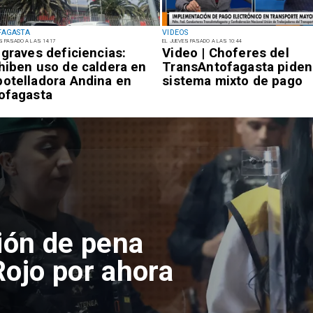
FAGASTA
VIDEOS
S PASADO A LAS 14:17
EL JUEVES PASADO A LAS 10:44
 graves deficiencias:
Video | Choferes del
hiben uso de caldera en
TransAntofagasta piden
otelladora Andina en
sistema mixto de pago
ofagasta
pone denuncias
lena en
ato a lobos